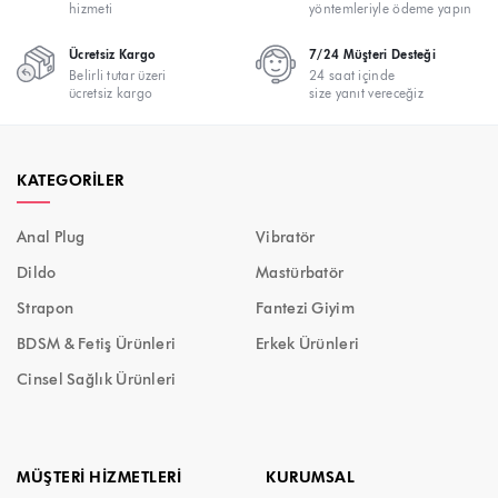
hizmeti
yöntemleriyle ödeme yapın
Ücretsiz Kargo
7/24 Müşteri Desteği
Belirli tutar üzeri
24 saat içinde
ücretsiz kargo
size yanıt vereceğiz
KATEGORILER
Anal Plug
Vibratör
Dildo
Mastürbatör
Strapon
Fantezi Giyim
BDSM & Fetiş Ürünleri
Erkek Ürünleri
Cinsel Sağlık Ürünleri
MÜŞTERI HIZMETLERI
KURUMSAL