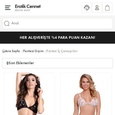
Erotik Cennet
EROTIK SHOP
HER ALIŞVERIŞTE %4 PARA PUAN KAZAN!
Ana Sayfa
Fantezi Giyim
Fantezi İç Çamaşırları
Son Eklenenler