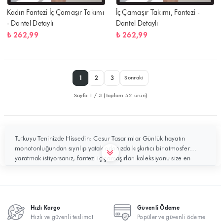
Kadın Fantezi İç Çamaşır Takımı
İç Çamaşır Takımı, Fantezi -
- Dantel Detaylı
Dantel Detaylı
₺ 262,99
₺ 262,99
1
2
3
Sonraki
Sayfa 1 / 3 (Toplam 52 ürün)
Tutkuyu Teninizde Hissedin: Cesur Tasarımlar Günlük hayatın
monotonluğundan sıyrılıp yatak odanızda kışkırtıcı bir atmosfer
yaratmak istiyorsanız, fantezi iç çamaşırları koleksiyonu size en
cesur halinizi keşfetme fırsatı sunar. Sıradan pamuklu çamaşırların
aksine; dantelin zarafetini, satenin yumuşaklığını ve tülün gizemini
birleştiren bu özel parçalar,...
Hızlı Kargo
Güvenli Ödeme
Hızlı ve güvenli teslimat
Popüler ve güvenli ödeme