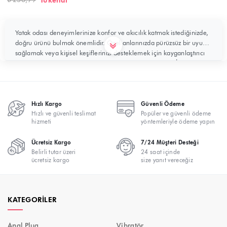
Tükendi
Yatak odası deneyimlerinize konfor ve akıcılık katmak istediğinizde,
doğru ürünü bulmak önemlidir. Özel anlarınızda pürüzsüz bir uyum
sağlamak veya kişisel keşiflerinizi desteklemek için kayganlaştırıcı
ürünler, beklentilerinizi karşılamak üzere tasarlanmıştır. İster yalnız
ister partnerinizle olun, her ihtiyaca yönelik bir çözüm burada sizi
bekliyor. Su...
Hızlı Kargo
Güvenli Ödeme
Hızlı ve güvenli teslimat
Popüler ve güvenli ödeme
hizmeti
yöntemleriyle ödeme yapın
Ücretsiz Kargo
7/24 Müşteri Desteği
Belirli tutar üzeri
24 saat içinde
ücretsiz kargo
size yanıt vereceğiz
KATEGORILER
Anal Plug
Vibratör