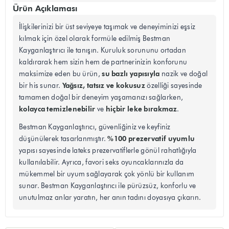
Ürün Açıklaması
İlişkilerinizi bir üst seviyeye taşımak ve deneyiminizi eşsiz
kılmak için özel olarak formüle edilmiş Bestman
Kayganlaştırıcı ile tanışın. Kuruluk sorununu ortadan
kaldırarak hem sizin hem de partnerinizin konforunu
su bazlı yapısıyla
maksimize eden bu ürün,
nazik ve doğal
Yağsız, tatsız ve kokusuz
bir his sunar.
özelliği sayesinde
tamamen doğal bir deneyim yaşamanızı sağlarken,
kolayca temizlenebilir
hiçbir leke bırakmaz
ve
.
Bestman Kayganlaştırıcı, güvenliğiniz ve keyfiniz
%100 prezervatif uyumlu
düşünülerek tasarlanmıştır.
yapısı sayesinde lateks prezervatiflerle gönül rahatlığıyla
kullanılabilir. Ayrıca, favori seks oyuncaklarınızla da
mükemmel bir uyum sağlayarak çok yönlü bir kullanım
sunar. Bestman Kayganlaştırıcı ile pürüzsüz, konforlu ve
unutulmaz anlar yaratın, her anın tadını doyasıya çıkarın.