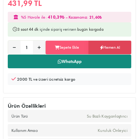
431,99 TL
%5 Havale ile:
410,39₺
– Kazancınız:
21,60₺
3 saat 44 dk
içinde sipariş verirsen
bugün kargoda
Ürünü sepete ekler, alışverişe devam edebilirsiniz
Doğrudan ödeme sayfasına yönlendirir
−
+
Sepete Ekle
Hemen Al
Adet:
WhatsApp
2000 TL ve üzeri ücretsiz kargo
Ürün Özellikleri
Su Bazlı Kayganlaştırıcı
Ürün Türü
Kuruluk Önleyici
Kullanım Amacı