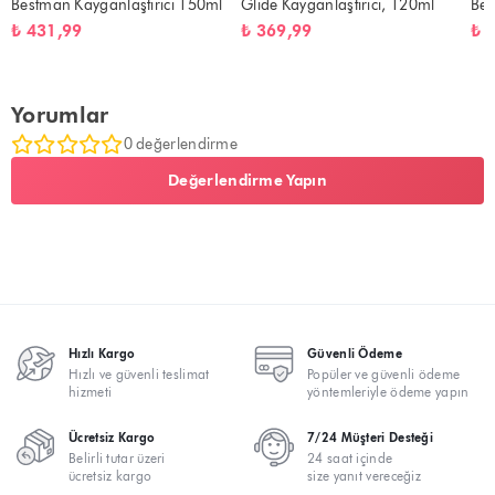
Bestman Kayganlaştırıcı 150ml
Glide Kayganlaştırıcı, 120ml
Bes
₺ 431,99
₺ 369,99
₺ 
Yorumlar
0 değerlendirme
Değerlendirme Yapın
Hızlı Kargo
Güvenli Ödeme
Hızlı ve güvenli teslimat
Popüler ve güvenli ödeme
hizmeti
yöntemleriyle ödeme yapın
Ücretsiz Kargo
7/24 Müşteri Desteği
Belirli tutar üzeri
24 saat içinde
ücretsiz kargo
size yanıt vereceğiz