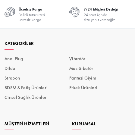
Ücretsiz Kargo
7/24 Müşteri Desteği
Belirli tutar üzeri
24 saat içinde
ücretsiz kargo
size yanıt vereceğiz
KATEGORILER
Anal Plug
Vibratör
Dildo
Mastürbatör
Strapon
Fantezi Giyim
BDSM & Fetiş Ürünleri
Erkek Ürünleri
Cinsel Sağlık Ürünleri
MÜŞTERI HIZMETLERI
KURUMSAL