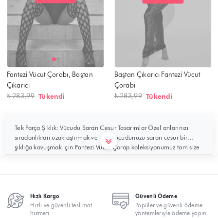
Fantezi Vücut Çorabı, Baştan
Baştan Çıkarıcı Fantezi Vücut
Çıkarıcı
Çorabı
₺ 283,99
Tükendi
₺ 283,99
Tükendi
Tek Parça Şıklık: Vücudu Saran Cesur Tasarımlar Özel anlarınızı
sıradanlıktan uzaklaştırmak ve tüm vücudunuzu saran cesur bir
şıklığa kavuşmak için Fantezi Vücut Çorap koleksiyonumuz tam size
göre. Genellikle tek parça tulum formunda tasarlanan bu ürünler,
esnek yapısıyla vücudu ikinci bir ten gibi sararak kıvrımlarınızı
kusursuzca ortaya çıkarır....
Hızlı Kargo
Güvenli Ödeme
Hızlı ve güvenli teslimat
Popüler ve güvenli ödeme
hizmeti
yöntemleriyle ödeme yapın