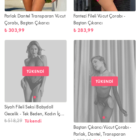
Parlak Dantel Transparan Vücut
Fantezi Fileli Vücut Çorabı -
Çorabı, Baştan Çıkarıcı
Baştan Çıkarıcı
₺ 303,99
₺ 283,99
TÜKENDI
TÜKENDI
Siyah Fileli Seksi Babydoll
Gecelik - Tek Beden, Kadın İç
Giyim
₺ 518,29
Tükendi
Baştan Çıkarıcı Vücut Çorabı -
Parlak, Dantel, Transparan