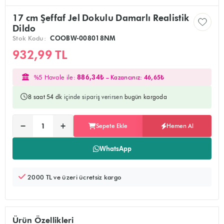
17 cm Şeffaf Jel Dokulu Damarlı Realistik
Dildo
Stok Kodu:
COOBW-008018NM
932,99 TL
%5 Havale ile:
886,34₺
– Kazancınız:
46,65₺
8 saat 54 dk
içinde sipariş verirsen
bugün kargoda
Ürünü sepete ekler, alışverişe devam edebilirsiniz
Doğrudan ödeme sayfasına yönlendirir
−
+
Sepete Ekle
Hemen Al
Adet:
WhatsApp
2000 TL ve üzeri ücretsiz kargo
Ürün Özellikleri