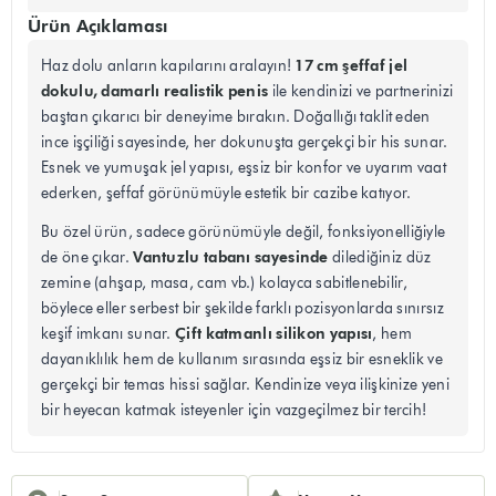
Ürün Açıklaması
17 cm şeffaf jel
Haz dolu anların kapılarını aralayın!
dokulu, damarlı realistik penis
ile kendinizi ve partnerinizi
baştan çıkarıcı bir deneyime bırakın. Doğallığı taklit eden
ince işçiliği sayesinde, her dokunuşta gerçekçi bir his sunar.
Esnek ve yumuşak jel yapısı, eşsiz bir konfor ve uyarım vaat
ederken, şeffaf görünümüyle estetik bir cazibe katıyor.
Bu özel ürün, sadece görünümüyle değil, fonksiyonelliğiyle
Vantuzlu tabanı sayesinde
de öne çıkar.
dilediğiniz düz
zemine (ahşap, masa, cam vb.) kolayca sabitlenebilir,
böylece eller serbest bir şekilde farklı pozisyonlarda sınırsız
Çift katmanlı silikon yapısı
keşif imkanı sunar.
, hem
dayanıklılık hem de kullanım sırasında eşsiz bir esneklik ve
gerçekçi bir temas hissi sağlar. Kendinize veya ilişkinize yeni
bir heyecan katmak isteyenler için vazgeçilmez bir tercih!