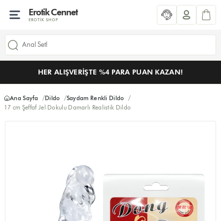
Erotik Cennet
EROTIK SHOP
HER ALIŞVERIŞTE %4 PARA PUAN KAZAN!
Ana Sayfa
Dildo
Saydam Renkli Dildo
17 cm Şeffaf Jel Dokulu Damarlı Realistik Dildo