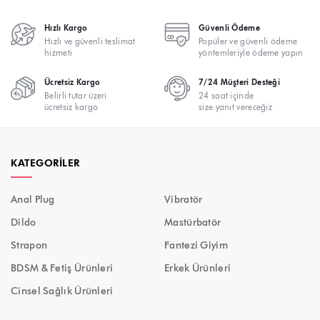
Hızlı Kargo
Güvenli Ödeme
Hızlı ve güvenli teslimat
Popüler ve güvenli ödeme
hizmeti
yöntemleriyle ödeme yapın
Ücretsiz Kargo
7/24 Müşteri Desteği
Belirli tutar üzeri
24 saat içinde
ücretsiz kargo
size yanıt vereceğiz
KATEGORILER
Anal Plug
Vibratör
Dildo
Mastürbatör
Strapon
Fantezi Giyim
BDSM & Fetiş Ürünleri
Erkek Ürünleri
Cinsel Sağlık Ürünleri