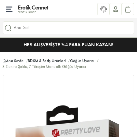
Erotik Cennet
EROTIK SHOP
HER ALIŞVERIŞTE %4 PARA PUAN KAZAN!
Ana Sayfa
BDSM & Fetiş Ürünleri
Göğüs Uyarıcı
3 Elektro Şoklu, 7 Titreşim Mandallı Göğüs Uyarıcı