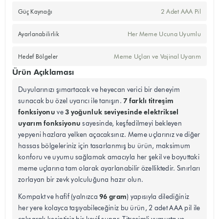
2 Adet AAA Pil
Güç Kaynağı
Her Meme Ucuna Uyumlu
Ayarlanabilirlik
Meme Uçları ve Vajinal Uyarım
Hedef Bölgeler
Ürün Açıklaması
Duyularınızı şımartacak ve heyecan verici bir deneyim
7 farklı titreşim
sunacak bu özel uyarıcı ile tanışın.
fonksiyonu
3 yoğunluk seviyesinde elektriksel
ve
uyarım fonksiyonu
sayesinde, keşfedilmeyi bekleyen
yepyeni hazlara yelken açacaksınız. Meme uçlarınız ve diğer
hassas bölgeleriniz için tasarlanmış bu ürün, maksimum
konforu ve uyumu sağlamak amacıyla her şekil ve boyuttaki
meme uçlarına tam olarak ayarlanabilir özelliktedir. Sınırları
zorlayan bir zevk yolculuğuna hazır olun.
96 gram
Kompakt ve hafif (yalnızca
) yapısıyla dilediğiniz
her yere kolayca taşıyabileceğiniz bu ürün, 2 adet AAA pil ile