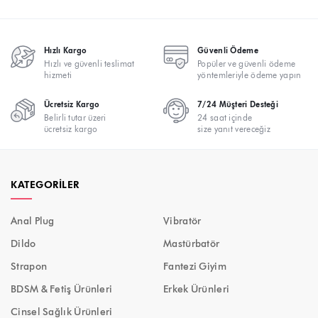
Hızlı Kargo
Güvenli Ödeme
Hızlı ve güvenli teslimat
Popüler ve güvenli ödeme
hizmeti
yöntemleriyle ödeme yapın
Ücretsiz Kargo
7/24 Müşteri Desteği
Belirli tutar üzeri
24 saat içinde
ücretsiz kargo
size yanıt vereceğiz
KATEGORILER
Anal Plug
Vibratör
Dildo
Mastürbatör
Strapon
Fantezi Giyim
BDSM & Fetiş Ürünleri
Erkek Ürünleri
Cinsel Sağlık Ürünleri