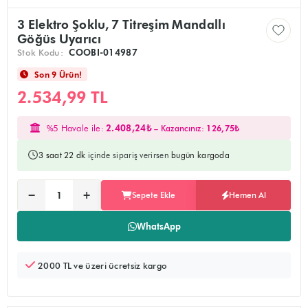
3 Elektro Şoklu, 7 Titreşim Mandallı
Göğüs Uyarıcı
Stok Kodu:
COOBI-014987
Son 9 Ürün!
2.534,99 TL
%5 Havale ile:
2.408,24₺
– Kazancınız:
126,75₺
3 saat 22 dk
içinde sipariş verirsen
bugün kargoda
Ürünü sepete ekler, alışverişe devam edebilirsiniz
Doğrudan ödeme sayfasına yönlendirir
−
+
Sepete Ekle
Hemen Al
Adet:
WhatsApp
2000 TL ve üzeri ücretsiz kargo