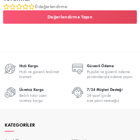
0 değerlendirme
Değerlendirme Yapın
Hızlı Kargo
Güvenli Ödeme
Hızlı ve güvenli teslimat
Popüler ve güvenli ödeme
hizmeti
yöntemleriyle ödeme yapın
Ücretsiz Kargo
7/24 Müşteri Desteği
Belirli tutar üzeri
24 saat içinde
ücretsiz kargo
size yanıt vereceğiz
KATEGORILER