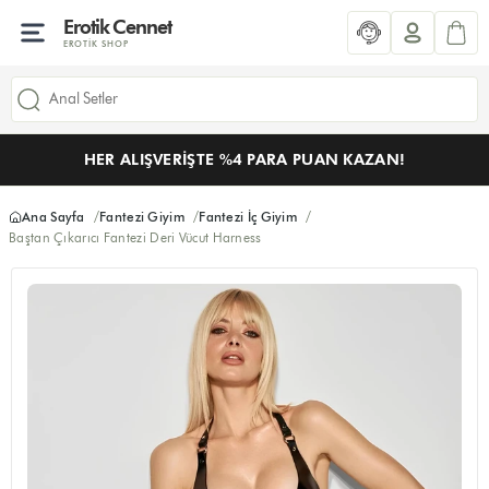
Erotik Cennet
EROTIK SHOP
HER ALIŞVERIŞTE %4 PARA PUAN KAZAN!
Ana Sayfa
Fantezi Giyim
Fantezi İç Giyim
Baştan Çıkarıcı Fantezi Deri Vücut Harness