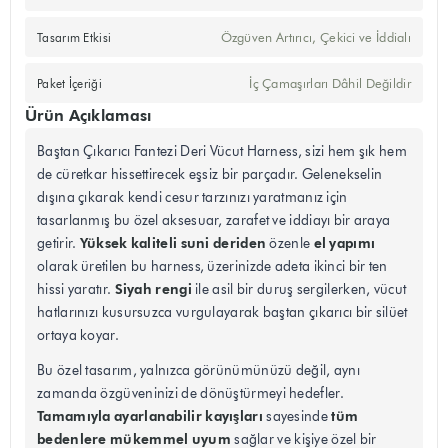
Özgüven Artırıcı, Çekici ve İddialı
Tasarım Etkisi
İç Çamaşırları Dâhil Değildir
Paket İçeriği
Ürün Açıklaması
Baştan Çıkarıcı Fantezi Deri Vücut Harness, sizi hem şık hem
de cüretkar hissettirecek eşsiz bir parçadır. Gelenekselin
dışına çıkarak kendi cesur tarzınızı yaratmanız için
tasarlanmış bu özel aksesuar, zarafet ve iddiayı bir araya
Yüksek kaliteli suni deriden
el yapımı
getirir.
özenle
olarak üretilen bu harness, üzerinizde adeta ikinci bir ten
Siyah rengi
hissi yaratır.
ile asil bir duruş sergilerken, vücut
hatlarınızı kusursuzca vurgulayarak baştan çıkarıcı bir silüet
ortaya koyar.
Bu özel tasarım, yalnızca görünümünüzü değil, aynı
zamanda özgüveninizi de dönüştürmeyi hedefler.
Tamamıyla ayarlanabilir kayışları
tüm
sayesinde
bedenlere mükemmel uyum
sağlar ve kişiye özel bir