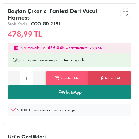
Baştan Çıkarıcı Fantezi Deri Vücut
Harness
Stok Kodu:
COO-GD-2191
478,99 TL
%5 Havale ile:
455,04₺
– Kazancınız:
23,95₺
Şimdi sipariş verirsen
pazartesi kargoda
Ürünü sepete ekler, alışverişe devam edebilirsiniz
Doğrudan ödeme sayfasına yönlendirir
−
+
Sepete Ekle
Hemen Al
Adet:
WhatsApp
2000 TL ve üzeri ücretsiz kargo
Ürün Özellikleri