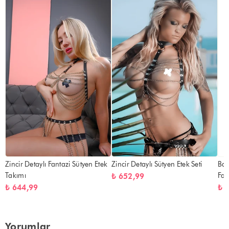
Zincir Detaylı Fantazi Sütyen Etek
Zincir Detaylı Sütyen Etek Seti
Baş
Takımı
Fan
₺ 652,99
₺ 644,99
₺ 
Yorumlar