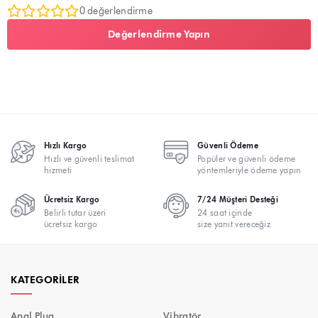
0 değerlendirme
Değerlendirme Yapın
Hızlı Kargo
Güvenli Ödeme
Hızlı ve güvenli teslimat
Popüler ve güvenli ödeme
hizmeti
yöntemleriyle ödeme yapın
Ücretsiz Kargo
7/24 Müşteri Desteği
Belirli tutar üzeri
24 saat içinde
ücretsiz kargo
size yanıt vereceğiz
KATEGORILER
Anal Plug
Vibratör