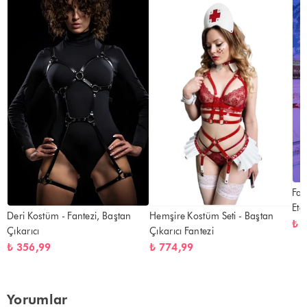
Fan
Ete
Deri Kostüm - Fantezi, Baştan
Hemşire Kostüm Seti - Baştan
₺ 
Çıkarıcı
Çıkarıcı Fantezi
₺ 356,99
₺ 774,99
Yorumlar