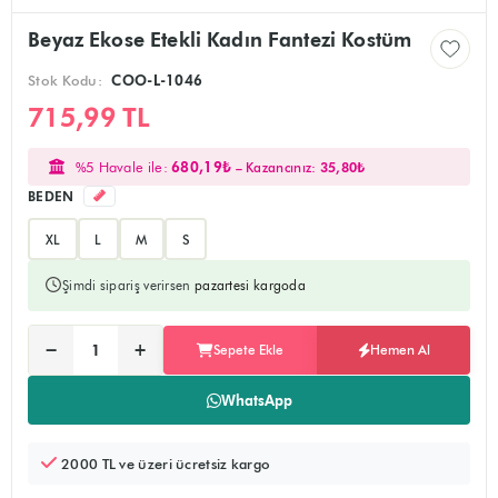
Beyaz Ekose Etekli Kadın Fantezi Kostüm
Stok Kodu:
COO-L-1046
715,99 TL
%5 Havale ile:
680,19₺
– Kazancınız:
35,80₺
BEDEN
XL
L
M
S
Şimdi sipariş verirsen
pazartesi kargoda
Ürünü sepete ekler, alışverişe devam edebilirsiniz
Doğrudan ödeme sayfasına yönlendirir
−
+
Sepete Ekle
Hemen Al
Adet:
WhatsApp
2000 TL ve üzeri ücretsiz kargo