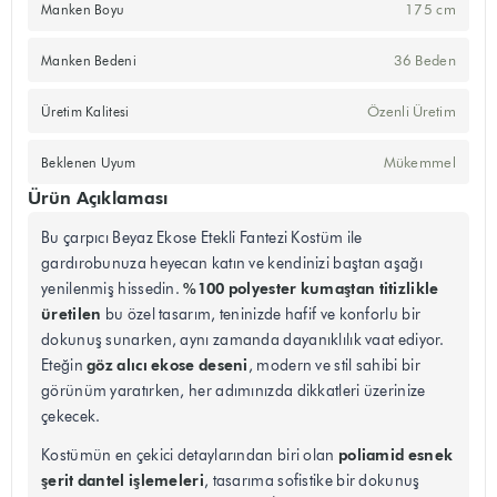
175 cm
Manken Boyu
36 Beden
Manken Bedeni
Özenli Üretim
Üretim Kalitesi
Mükemmel
Beklenen Uyum
Ürün Açıklaması
Bu çarpıcı Beyaz Ekose Etekli Fantezi Kostüm ile
gardırobunuza heyecan katın ve kendinizi baştan aşağı
%100 polyester kumaştan titizlikle
yenilenmiş hissedin.
üretilen
bu özel tasarım, teninizde hafif ve konforlu bir
dokunuş sunarken, aynı zamanda dayanıklılık vaat ediyor.
göz alıcı ekose deseni
Eteğin
, modern ve stil sahibi bir
görünüm yaratırken, her adımınızda dikkatleri üzerinize
çekecek.
poliamid esnek
Kostümün en çekici detaylarından biri olan
şerit dantel işlemeleri
, tasarıma sofistike bir dokunuş