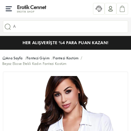
Erotik Cennet
EROTIK SHOP
HER ALIŞVERIŞTE %4 PARA PUAN KAZAN!
Ana Sayfa
Fantezi Giyim
Fantezi Kostüm
Beyaz Ekose Etekli Kadın Fantezi Kostüm