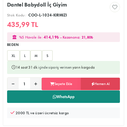
Dantel Babydoll İç Giyim
Stok Kodu:
COO-L-1024-KIRMIZI
435,99 TL
%5 Havale ile:
414,19₺
– Kazancınız:
21,80₺
BEDEN
XL
L
M
S
14 saat 31 dk
içinde sipariş verirsen
yarın kargoda
Ürünü sepete ekler, alışverişe devam edebilirsiniz
Doğrudan ödeme sayfasına yönlendirir
−
+
Sepete Ekle
Hemen Al
Adet:
WhatsApp
2000 TL ve üzeri ücretsiz kargo