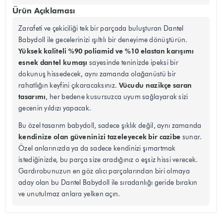
Ürün Açıklaması
Zarafeti ve çekiciliği tek bir parçada buluşturan Dantel
Babydoll ile gecelerinizi ışıltılı bir deneyime dönüştürün.
Yüksek kaliteli %90 poliamid ve %10 elastan karışımı
esnek dantel kumaşı
sayesinde teninizde ipeksi bir
dokunuş hissedecek, aynı zamanda olağanüstü bir
Vücudu nazikçe saran
rahatlığın keyfini çıkaracaksınız.
tasarımı
, her bedene kusursuzca uyum sağlayarak sizi
gecenin yıldızı yapacak.
Bu özel tasarım babydoll, sadece şıklık değil, aynı zamanda
kendinize olan güveninizi tazeleyecek bir cazibe
sunar.
Özel anlarınızda ya da sadece kendinizi şımartmak
istediğinizde, bu parça size aradığınız o eşsiz hissi verecek.
Gardırobunuzun en göz alıcı parçalarından biri olmaya
aday olan bu Dantel Babydoll ile sıradanlığı geride bırakın
ve unutulmaz anlara yelken açın.