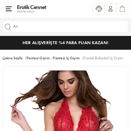
Erotik Cennet
EROTIK SHOP
HER ALIŞVERIŞTE %4 PARA PUAN KAZAN!
Ana Sayfa
Fantezi Giyim
Fantezi İç Giyim
Dantel Babydoll İç Giyim