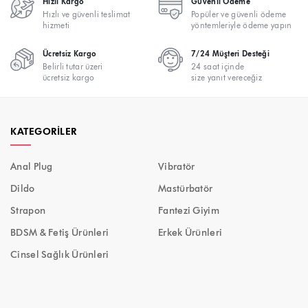
Hızlı Kargo
Güvenli Ödeme
Hızlı ve güvenli teslimat
Popüler ve güvenli ödeme
hizmeti
yöntemleriyle ödeme yapın
Ücretsiz Kargo
7/24 Müşteri Desteği
Belirli tutar üzeri
24 saat içinde
ücretsiz kargo
size yanıt vereceğiz
KATEGORILER
Anal Plug
Vibratör
Dildo
Mastürbatör
Strapon
Fantezi Giyim
BDSM & Fetiş Ürünleri
Erkek Ürünleri
Cinsel Sağlık Ürünleri