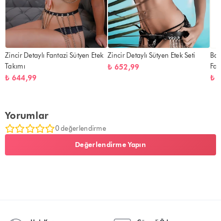
Zincir Detaylı Fantazi Sütyen Etek
Zincir Detaylı Sütyen Etek Seti
Baş
Takımı
Fan
₺ 652,99
₺ 644,99
₺ 
Yorumlar
0 değerlendirme
Değerlendirme Yapın