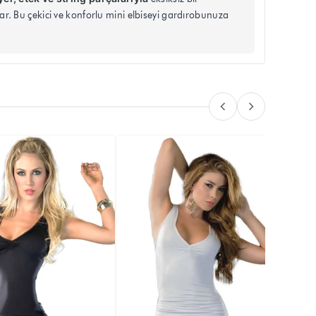
. Bu çekici ve konforlu mini elbiseyi gardırobunuza
Kadın 
₺ 58