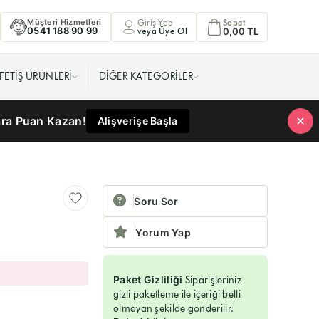
Müşteri Hizmetleri
Giriş Yap
Sepet
0541 188 90 99
veya Üye Ol
0,00 TL
FETIŞ ÜRÜNLERI
DIĞER KATEGORILER
ara Puan Kazan!
Alişverişe Başla
Soru Sor
Yorum Yap
Paket Gizliliği
Siparişleriniz
gizli paketleme ile içeriği belli
olmayan şekilde gönderilir.