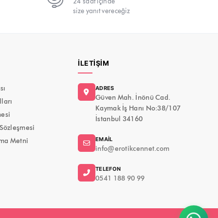
24 saat içinde
size yanıt vereceğiz
İLETIŞIM
ası
ADRES
Güven Mah. İnönü Cad.
ları
Kaymak İş Hanı No:38/107
mesi
İstanbul 34160
 Sözleşmesi
EMAIL
ma Metni
info@erotikcennet.com
TELEFON
0541 188 90 99