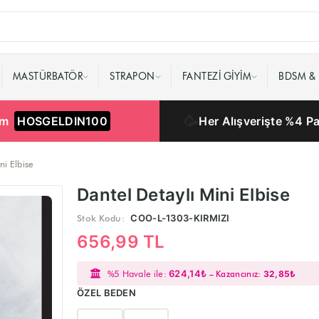
MASTÜRBATÖR
STRAPON
FANTEZI GIYIM
BDSM & 
🥳
rim
HOSGELDIN100
Her Alışverişte %4 P
ni Elbise
Dantel Detaylı Mini Elbise
Stok Kodu:
COO-L-1303-KIRMIZI
656,99 TL
%5 Havale ile:
624,14₺
– Kazancınız:
32,85₺
ÖZEL BEDEN