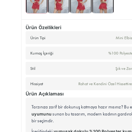
Ürün Özellikleri
Ürün Tipi
Mini Elbi
Kumaş İçeriği
%100 Polyest
Stil
Şık ve Zar
Hissiyat
Rahat ve Kendini Özel Hissettir
Ürün Açıklaması
Tarzınıza zarif bir dokunuş katmaya hazır mısınız? Bu eş
uyumunu
sunan bu tasarım, modern kadının gardırobun
bir seçimdir.
yumuşak dokulu %100 Polyester kum
İçeriğindeki