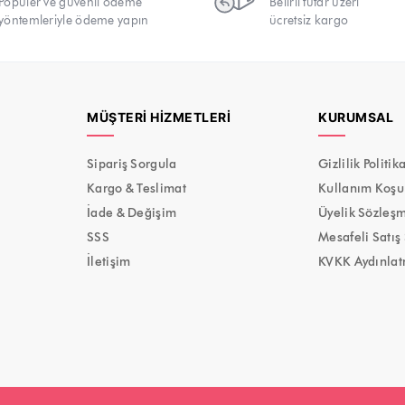
Popüler ve güvenli ödeme
Belirli tutar üzeri
yöntemleriyle ödeme yapın
ücretsiz kargo
MÜŞTERI HIZMETLERI
KURUMSAL
Sipariş Sorgula
Gizlilik Politik
Kargo & Teslimat
Kullanım Koşul
İade & Değişim
Üyelik Sözleş
SSS
Mesafeli Satış
İletişim
KVKK Aydınlat