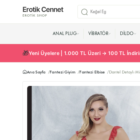
Erotik Cennet
EROTIK SHOP
ANAL PLUG
VIBRATÖR
DILDO
🎁
Yeni Üyelere | 1.000 TL Üzeri → 100 TL İndi
Ana Sayfa
Fantezi Giyim
Fantezi Elbise
Dantel Detaylı Mi