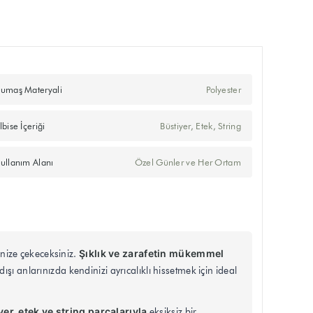
umaş Materyali
Polyester
lbise İçeriği
Büstiyer, Etek, String
ullanım Alanı
Özel Günler ve Her Ortam
Şıklık ve zarafetin mükemmel
inize çekeceksiniz.
 anlarınızda kendinizi ayrıcalıklı hissetmek için ideal
yer, etek ve string parçalarıyla
eksiksiz bir