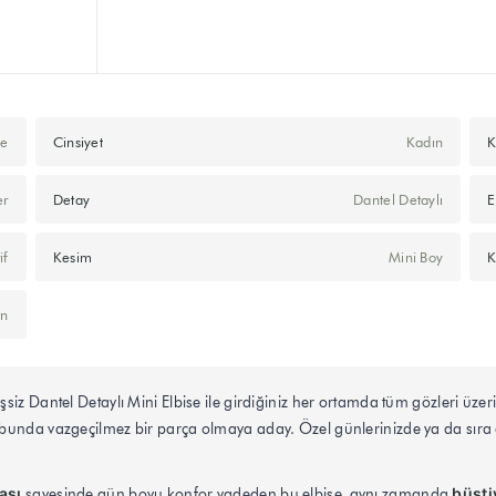
se
Cinsiyet
Kadın
K
er
Detay
Dantel Detaylı
E
if
Kesim
Mini Boy
K
en
siz Dantel Detaylı Mini Elbise ile girdiğiniz her ortamda tüm gözleri üzer
da vazgeçilmez bir parça olmaya aday. Özel günlerinizde ya da sıra dışı
aşı
büsti
sayesinde gün boyu konfor vadeden bu elbise, aynı zamanda