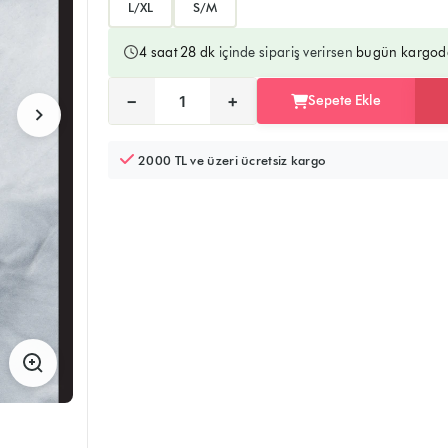
L/XL
S/M
4 saat 28 dk
içinde sipariş verirsen
bugün kargod
Ürünü sepete ekler, alışverişe devam edebilirsiniz
Doğrudan ödeme sayfasına yönlendirir
−
+
Sepete Ekle
Adet:
2000 TL ve üzeri ücretsiz kargo