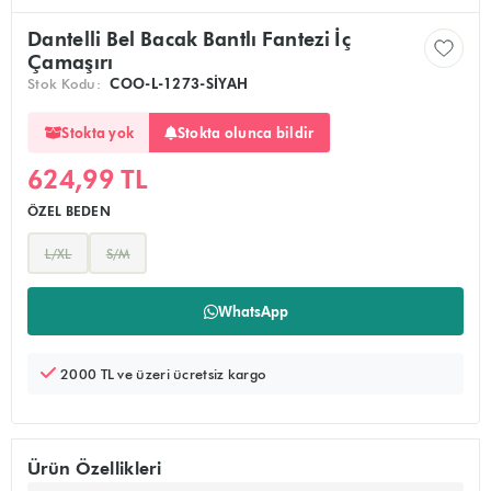
Dantelli Bel Bacak Bantlı Fantezi İç
Çamaşırı
Stok Kodu:
COO-L-1273-SİYAH
Stokta olunca bildir
Stokta yok
624,99 TL
ÖZEL BEDEN
L/XL
S/M
Ürünü sepete ekler, alışverişe devam edebilirsiniz
Doğrudan ödeme sayfasına yönlendirir
WhatsApp
2000 TL ve üzeri ücretsiz kargo
Ürün Özellikleri