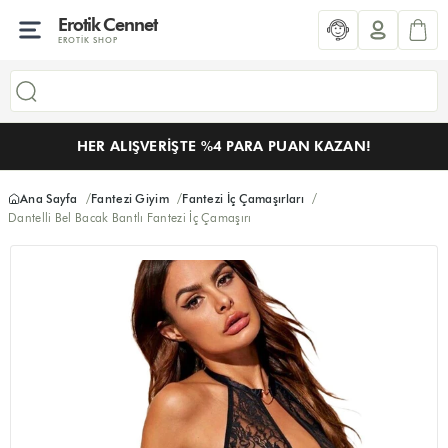
Erotik Cennet
EROTIK SHOP
HER ALIŞVERIŞTE %4 PARA PUAN KAZAN!
Ana Sayfa
Fantezi Giyim
Fantezi İç Çamaşırları
Dantelli Bel Bacak Bantlı Fantezi İç Çamaşırı