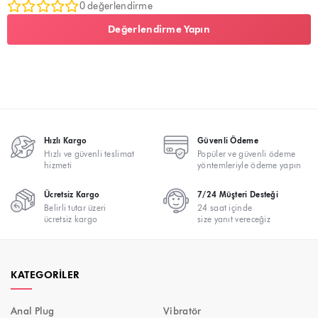
0 değerlendirme
Değerlendirme Yapın
Hızlı Kargo
Güvenli Ödeme
Hızlı ve güvenli teslimat
Popüler ve güvenli ödeme
hizmeti
yöntemleriyle ödeme yapın
Ücretsiz Kargo
7/24 Müşteri Desteği
Belirli tutar üzeri
24 saat içinde
ücretsiz kargo
size yanıt vereceğiz
KATEGORILER
Anal Plug
Vibratör