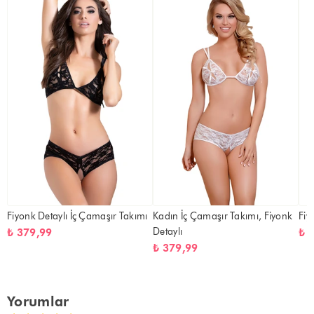
Fiyonk Detaylı İç Çamaşır Takımı
Kadın İç Çamaşır Takımı, Fiyonk
Fiy
Detaylı
₺ 379,99
₺ 
₺ 379,99
Yorumlar