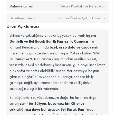
Yüksek Konforlu ve Nefes Alan
Malzeme Kalitesi
Kendini Özel ve Çekici Hissetme
Hedeflenen Hissiyat
Ürün Açıklaması
muhteşem
Stilinizi ve çekiciliğinizi zirveye taşıyacak bu
Dantelli ve Bel Bacak Bantlı Fantezi İç Çamaşırı
ile
özel, arzu dolu ve özgüvenli
tanışın! Kendinizi anında
%90
hissetmeniz için özenle tasarlanmıştır. Yüksek kaliteli
Poliamid ve %10 Elastan
karışımından üretilen bu set,
teninizde ipeksi bir dokunuş bırakırken, gün boyu inanılmaz
bir konfor ve nefes alabilirlik sunar. Her detayıyla baştan
çıkarıcı bir görünüm vadeden bu parça, sadece bir iç
çamaşırı değil, aynı zamanda kendinize ve ilişkinize
yapacağınız eşsiz bir yatırımdır.
Bu büyüleyici set, vücudunuzun doğal hatlarını nazikçe
zarif bir Sütyen, kusursuz bir Külot ve
saran
çekiciliğinizi ikiye katlayacak Bel Bacak Bantı
'ndan