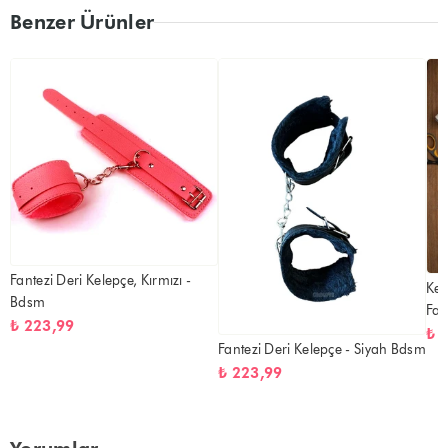
Benzer Ürünler
Fantezi Deri Kelepçe, Kırmızı -
Kel
Bdsm
Fan
₺ 223,99
₺ 
Fantezi Deri Kelepçe - Siyah Bdsm
₺ 223,99