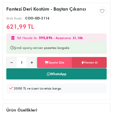
Fantezi Deri Kostüm - Baştan Çıkarıcı
Stok Kodu:
COO-GD-2116
621,99 TL
%5 Havale ile:
590,89₺
– Kazancınız:
31,10₺
Şimdi sipariş verirsen
pazartesi kargoda
Ürünü sepete ekler, alışverişe devam edebilirsiniz
Doğrudan ödeme sayfasına yönlendirir
−
+
Sepete Ekle
Hemen Al
Adet:
WhatsApp
2000 TL ve üzeri ücretsiz kargo
Ürün Özellikleri