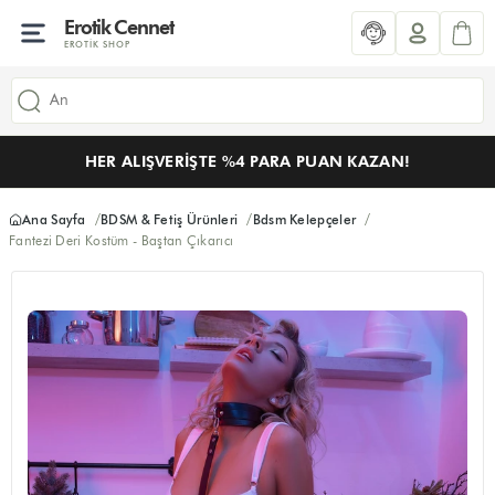
Erotik Cennet
EROTIK SHOP
HER ALIŞVERIŞTE %4 PARA PUAN KAZAN!
Ana Sayfa
BDSM & Fetiş Ürünleri
Bdsm Kelepçeler
Fantezi Deri Kostüm - Baştan Çıkarıcı