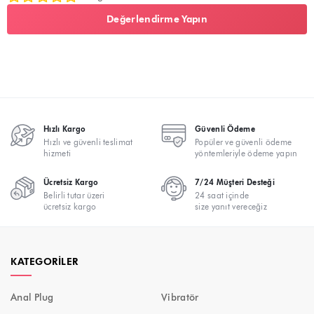
Değerlendirme Yapın
Hızlı Kargo
Güvenli Ödeme
Hızlı ve güvenli teslimat
Popüler ve güvenli ödeme
hizmeti
yöntemleriyle ödeme yapın
Ücretsiz Kargo
7/24 Müşteri Desteği
Belirli tutar üzeri
24 saat içinde
ücretsiz kargo
size yanıt vereceğiz
KATEGORILER
Anal Plug
Vibratör