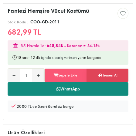
Fantezi Hemşire Vücut Kostümü
Stok Kodu:
COO-GD-2011
682,99 TL
%5 Havale ile:
648,84₺
– Kazancınız:
34,15₺
18 saat 42 dk
içinde sipariş verirsen
yarın kargoda
Ürünü sepete ekler, alışverişe devam edebilirsiniz
Doğrudan ödeme sayfasına yönlendirir
−
+
Sepete Ekle
Hemen Al
Adet:
WhatsApp
2000 TL ve üzeri ücretsiz kargo
Ürün Özellikleri