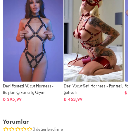
Deri Fantezi Vücut Harness -
Deri Vücut Seti Harness - Fantezi,
Fan
Baştan Çıkarıcı İç Giyim
Şehvetli
₺ 
₺ 295,99
₺ 463,99
Yorumlar
0 değerlendirme