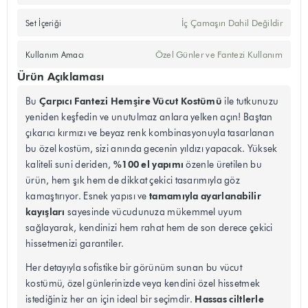
İç Çamaşırı Dahil Değildir
Set İçeriği
Özel Günler ve Fantezi Kullanım
Kullanım Amacı
Ürün Açıklaması
Çarpıcı Fantezi Hemşire Vücut Kostümü
Bu
ile tutkunuzu
yeniden keşfedin ve unutulmaz anlara yelken açın! Baştan
çıkarıcı kırmızı ve beyaz renk kombinasyonuyla tasarlanan
bu özel kostüm, sizi anında gecenin yıldızı yapacak. Yüksek
%100 el yapımı
kaliteli suni deriden,
özenle üretilen bu
ürün, hem şık hem de dikkat çekici tasarımıyla göz
tamamıyla ayarlanabilir
kamaştırıyor. Esnek yapısı ve
kayışları
sayesinde vücudunuza mükemmel uyum
sağlayarak, kendinizi hem rahat hem de son derece çekici
hissetmenizi garantiler.
Her detayıyla sofistike bir görünüm sunan bu vücut
kostümü, özel günlerinizde veya kendini özel hissetmek
Hassas ciltlerle
istediğiniz her an için ideal bir seçimdir.