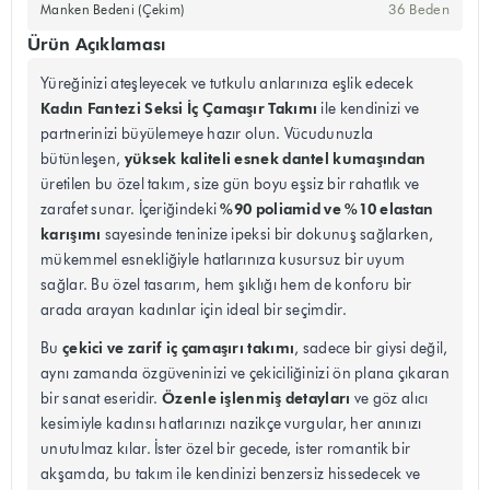
36 Beden
Manken Bedeni (Çekim)
Ürün Açıklaması
Yüreğinizi ateşleyecek ve tutkulu anlarınıza eşlik edecek
Kadın Fantezi Seksi İç Çamaşır Takımı
ile kendinizi ve
partnerinizi büyülemeye hazır olun. Vücudunuzla
yüksek kaliteli esnek dantel kumaşından
bütünleşen,
üretilen bu özel takım, size gün boyu eşsiz bir rahatlık ve
%90 poliamid ve %10 elastan
zarafet sunar. İçeriğindeki
karışımı
sayesinde teninize ipeksi bir dokunuş sağlarken,
mükemmel esnekliğiyle hatlarınıza kusursuz bir uyum
sağlar. Bu özel tasarım, hem şıklığı hem de konforu bir
arada arayan kadınlar için ideal bir seçimdir.
çekici ve zarif iç çamaşırı takımı
Bu
, sadece bir giysi değil,
aynı zamanda özgüveninizi ve çekiciliğinizi ön plana çıkaran
Özenle işlenmiş detayları
bir sanat eseridir.
ve göz alıcı
kesimiyle kadınsı hatlarınızı nazikçe vurgular, her anınızı
unutulmaz kılar. İster özel bir gecede, ister romantik bir
akşamda, bu takım ile kendinizi benzersiz hissedecek ve