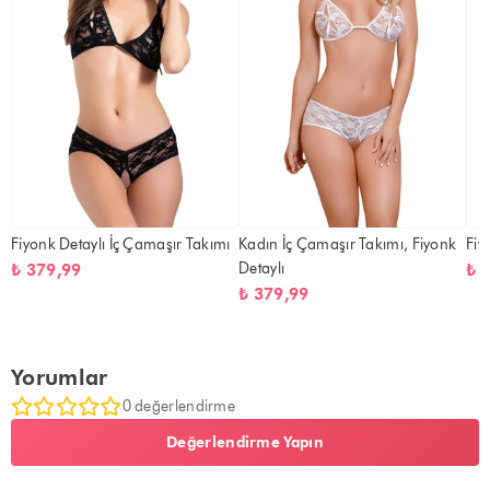
Fiyonk Detaylı İç Çamaşır Takımı
Kadın İç Çamaşır Takımı, Fiyonk
Fiy
Detaylı
₺ 379,99
₺ 
₺ 379,99
Yorumlar
0 değerlendirme
Değerlendirme Yapın