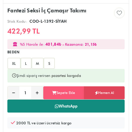
Fantezi Seksi İç Çamaşır Takımı
Stok Kodu:
COO-L-1392-SİYAH
422,99 TL
%5 Havale ile:
401,84₺
– Kazancınız:
21,15₺
BEDEN
XL
L
M
S
Şimdi sipariş verirsen
pazartesi kargoda
Ürünü sepete ekler, alışverişe devam edebilirsiniz
Doğrudan ödeme sayfasına yönlendirir
−
+
Sepete Ekle
Hemen Al
Adet:
WhatsApp
2000 TL ve üzeri ücretsiz kargo