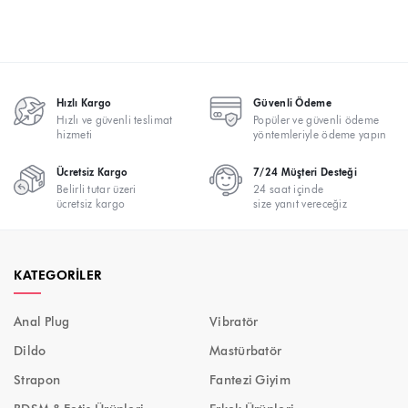
Hızlı Kargo
Güvenli Ödeme
Hızlı ve güvenli teslimat
Popüler ve güvenli ödeme
hizmeti
yöntemleriyle ödeme yapın
Ücretsiz Kargo
7/24 Müşteri Desteği
Belirli tutar üzeri
24 saat içinde
ücretsiz kargo
size yanıt vereceğiz
KATEGORILER
Anal Plug
Vibratör
Dildo
Mastürbatör
Strapon
Fantezi Giyim