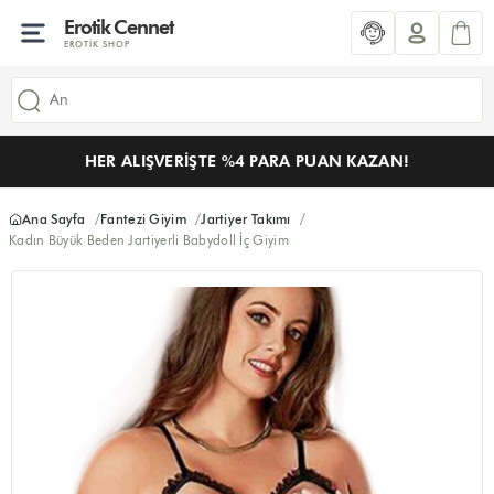
Erotik Cennet
EROTIK SHOP
HER ALIŞVERIŞTE %4 PARA PUAN KAZAN!
Ana Sayfa
Fantezi Giyim
Jartiyer Takımı
Kadın Büyük Beden Jartiyerli Babydoll İç Giyim