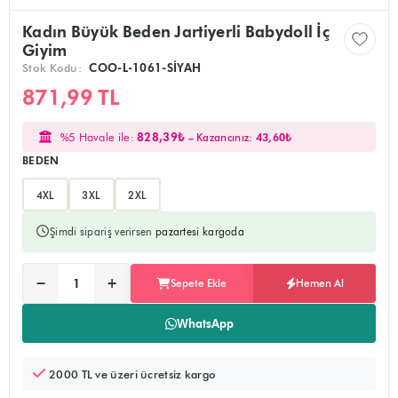
Kadın Büyük Beden Jartiyerli Babydoll İç
Giyim
Stok Kodu:
COO-L-1061-SİYAH
871,99 TL
%5 Havale ile:
828,39₺
– Kazancınız:
43,60₺
BEDEN
4XL
3XL
2XL
Şimdi sipariş verirsen
pazartesi kargoda
Ürünü sepete ekler, alışverişe devam edebilirsiniz
Doğrudan ödeme sayfasına yönlendirir
−
+
Sepete Ekle
Hemen Al
Adet:
WhatsApp
2000 TL ve üzeri ücretsiz kargo