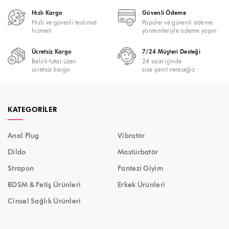
Hızlı Kargo
Güvenli Ödeme
Hızlı ve güvenli teslimat
Popüler ve güvenli ödeme
hizmeti
yöntemleriyle ödeme yapın
Ücretsiz Kargo
7/24 Müşteri Desteği
Belirli tutar üzeri
24 saat içinde
ücretsiz kargo
size yanıt vereceğiz
KATEGORILER
Anal Plug
Vibratör
Dildo
Mastürbatör
Strapon
Fantezi Giyim
BDSM & Fetiş Ürünleri
Erkek Ürünleri
Cinsel Sağlık Ürünleri