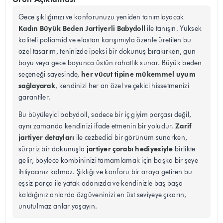
Gece şıklığınızı ve konforunuzu yeniden tanımlayacak
Kadın Büyük Beden Jartiyerli Babydoll
ile tanışın. Yüksek
kaliteli poliamid ve elastan karışımıyla özenle üretilen bu
özel tasarım, teninizde ipeksi bir dokunuş bırakırken, gün
boyu veya gece boyunca üstün rahatlık sunar. Büyük beden
her vücut tipine mükemmel uyum
seçeneği sayesinde,
sağlayarak
, kendinizi her an özel ve çekici hissetmenizi
garantiler.
Bu büyüleyici babydoll, sadece bir iç giyim parçası değil,
Zarif
aynı zamanda kendinizi ifade etmenin bir yoludur.
jartiyer detayları
ile cezbedici bir görünüm sunarken,
jartiyer çorabı hediyesiyle
sürpriz bir dokunuşla
birlikte
gelir, böylece kombininizi tamamlamak için başka bir şeye
ihtiyacınız kalmaz. Şıklığı ve konforu bir araya getiren bu
eşsiz parça ile yatak odanızda ve kendinizle baş başa
kaldığınız anlarda özgüveninizi en üst seviyeye çıkarın,
unutulmaz anlar yaşayın.