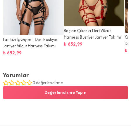
Baştan Çıkarıcı Deri Vücut
Harness Bustiyer Jartiyer Takımı
Kad
Fantazi İç Giyim - Deri Bustiyer
Dan
₺ 652,99
Jartiyer Vücut Harness Takımı
₺ 
₺ 652,99
Yorumlar
0 değerlendirme
Değerlendirme Yapın