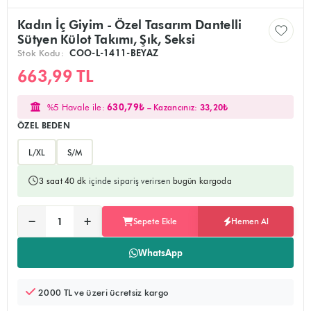
Kadın İç Giyim - Özel Tasarım Dantelli
Sütyen Külot Takımı, Şık, Seksi
Stok Kodu:
COO-L-1411-BEYAZ
663,99 TL
%5 Havale ile:
630,79₺
– Kazancınız:
33,20₺
ÖZEL BEDEN
L/XL
S/M
3 saat 40 dk
içinde sipariş verirsen
bugün kargoda
Ürünü sepete ekler, alışverişe devam edebilirsiniz
Doğrudan ödeme sayfasına yönlendirir
−
+
Sepete Ekle
Hemen Al
Adet:
WhatsApp
2000 TL ve üzeri ücretsiz kargo