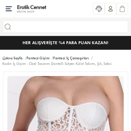
Erotik Cennet
EROTIK SHOP
HER ALIŞVERIŞTE %4 PARA PUAN KAZAN!
Ana Sayfa
Fantezi Giyim
Fantezi İç Çamaşırları
Kadın İç Giyim - Özel Tasarım Dantelli Sütyen Külot Takımı, Şık, Seksi