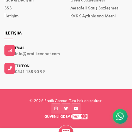
İade & Değişim
Üyelik Sözleşmesi
SSS
Mesafeli Satış Sözleşmesi
İletişim
KVKK Aydınlatma Metni
İLETIŞIM
EMAIL
info@erotikcennet.com
TELEFON
0541 188 90 99
© 2026 Erotik Cennet. Tüm hakları saklıdır.
GÜVENLI ÖDEME