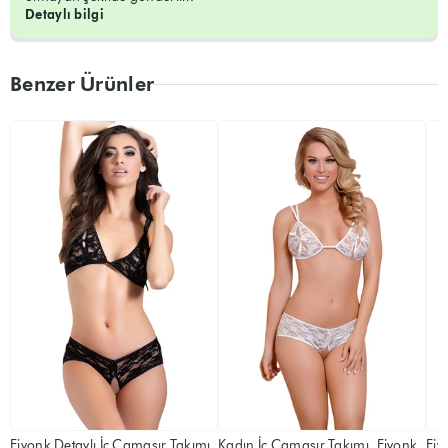
Detaylı bilgi
Benzer Ürünler
Fiyonk Detaylı İç Çamaşır Takımı
Kadın İç Çamaşır Takımı, Fiyonk
Fiy