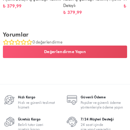
Detaylı
₺ 379,99
₺ 
₺ 379,99
Yorumlar
0 değerlendirme
Değerlendirme Yapın
Hızlı Kargo
Güvenli Ödeme
Hızlı ve güvenli teslimat
Popüler ve güvenli ödeme
hizmeti
yöntemleriyle ödeme yapın
Ücretsiz Kargo
7/24 Müşteri Desteği
Belirli tutar üzeri
24 saat içinde
ücretsiz kargo
size yanıt vereceğiz