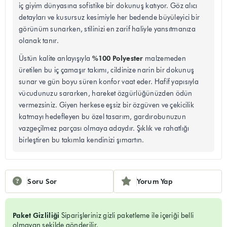
iç giyim dünyasına sofistike bir dokunuş katıyor. Göz alıcı
detayları ve kusursuz kesimiyle her bedende büyüleyici bir
görünüm sunarken, stilinizi en zarif haliyle yansıtmanıza
olanak tanır.
%100 Polyester
Üstün kalite anlayışıyla
malzemeden
üretilen bu iç çamaşır takımı, cildinize narin bir dokunuş
sunar ve gün boyu süren konfor vaat eder. Hafif yapısıyla
vücudunuzu sararken, hareket özgürlüğünüzden ödün
vermezsiniz. Giyen herkese eşsiz bir özgüven ve çekicilik
katmayı hedefleyen bu özel tasarım, gardırobunuzun
vazgeçilmez parçası olmaya adaydır. Şıklık ve rahatlığı
birleştiren bu takımla kendinizi şımartın.
Soru Sor
Yorum Yap
Paket Gizliliği
Siparişleriniz gizli paketleme ile içeriği belli
olmayan şekilde gönderilir.