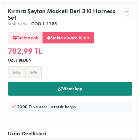
Kırmızı Şeytan Maskeli Deri 3'lü Harness
Set
Stok Kodu:
COO-L-1285
Stokta olunca bildir
Stokta yok
702,99 TL
ÖZEL BEDEN
L/XL
S/M
Ürünü sepete ekler, alışverişe devam edebilirsiniz
Doğrudan ödeme sayfasına yönlendirir
WhatsApp
2000 TL ve üzeri ücretsiz kargo
Ürün Özellikleri