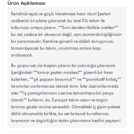
Ürün Açıklaması
Kendinizi eşsiz ve güçlü hissetmeye hazır olun! Şeytani
cazibenizi ön plana çıkaracak bu özel 3'lü takım ile
tutkunuzu ortaya çıkarın. **Suni deriden titizlikle üretilen**
bu set, sadece bir aksesuar değil, aynı zamanda kişiliğinizin
bir yansımasıdır. Kendine güvenli ve iddialı duruşunuzu
tamamlayacak bu takım, unutulmaz anlara kapı
aralayacak.
Bu çarpıcı set, sizi baştan çıkarıcı bir yolculuğa çıkaracak.
İçeriğindeki **kırmızı şeytan maskesi** gizemli bir hava
katarken, **şık papyon boyunluk** ve **provokatif kırbaç**
ile sınırları zorlamanıza olanak tanır. İster özel anlarınızda
ister **iç çamaşırlarınızın üzerine tamamlayıcı bir parça
olarak** kullanın, bu 3 parçalı takım cesur ve özgün
tarzınızı gözler önüne serecektir. Görseldeki iç giyim pakete
dâhil olmamakla birlikte, bu set ile kendi kurallarınızı
koymanın ve özgürlüğün tadını çıkarmanın keyfini yaşayın!