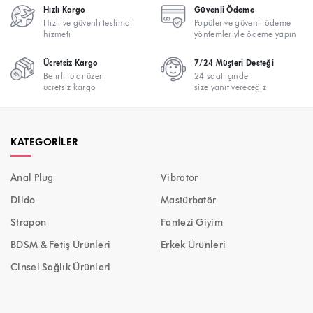
Hızlı Kargo
Güvenli Ödeme
Hızlı ve güvenli teslimat
Popüler ve güvenli ödeme
hizmeti
yöntemleriyle ödeme yapın
Ücretsiz Kargo
7/24 Müşteri Desteği
Belirli tutar üzeri
24 saat içinde
ücretsiz kargo
size yanıt vereceğiz
KATEGORILER
Anal Plug
Vibratör
Dildo
Mastürbatör
Strapon
Fantezi Giyim
BDSM & Fetiş Ürünleri
Erkek Ürünleri
Cinsel Sağlık Ürünleri