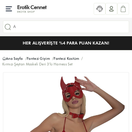
Erotik Cennet
EROTIK SHOP
HER ALIŞVERIŞTE %4 PARA PUAN KAZAN!
Ana Sayfa
Fantezi Giyim
Fantezi Kostüm
Kırmızı Şeytan Maskeli Deri 3'lü Harness Set