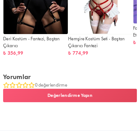
Fan
Ete
Deri Kostüm - Fantezi, Baştan
Hemşire Kostüm Seti - Baştan
₺ 
Çıkarıcı
Çıkarıcı Fantezi
₺ 356,99
₺ 774,99
Yorumlar
0 değerlendirme
Değerlendirme Yapın