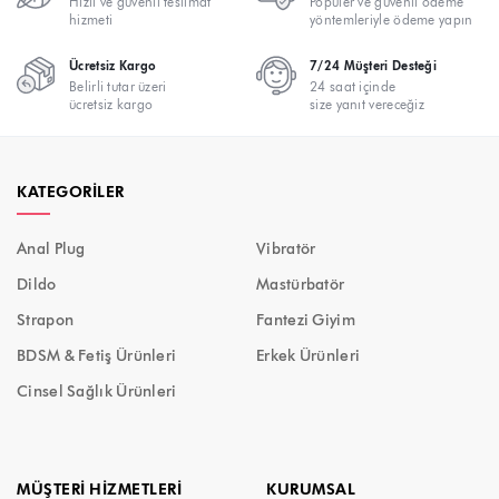
Hızlı ve güvenli teslimat
Popüler ve güvenli ödeme
hizmeti
yöntemleriyle ödeme yapın
Ücretsiz Kargo
7/24 Müşteri Desteği
Belirli tutar üzeri
24 saat içinde
ücretsiz kargo
size yanıt vereceğiz
KATEGORILER
Anal Plug
Vibratör
Dildo
Mastürbatör
Strapon
Fantezi Giyim
BDSM & Fetiş Ürünleri
Erkek Ürünleri
Cinsel Sağlık Ürünleri
MÜŞTERI HIZMETLERI
KURUMSAL