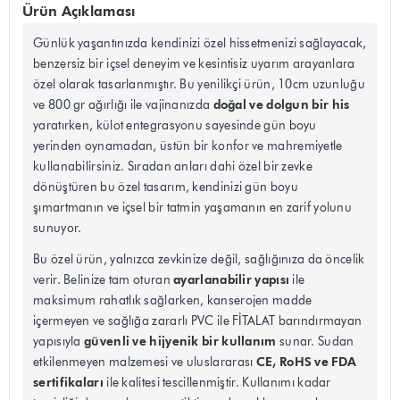
Ürün Açıklaması
Günlük yaşantınızda kendinizi özel hissetmenizi sağlayacak,
benzersiz bir içsel deneyim ve kesintisiz uyarım arayanlara
özel olarak tasarlanmıştır. Bu yenilikçi ürün, 10cm uzunluğu
doğal ve dolgun bir his
ve 800 gr ağırlığı ile vajinanızda
yaratırken, külot entegrasyonu sayesinde gün boyu
yerinden oynamadan, üstün bir konfor ve mahremiyetle
kullanabilirsiniz. Sıradan anları dahi özel bir zevke
dönüştüren bu özel tasarım, kendinizi gün boyu
şımartmanın ve içsel bir tatmin yaşamanın en zarif yolunu
sunuyor.
Bu özel ürün, yalnızca zevkinize değil, sağlığınıza da öncelik
ayarlanabilir yapısı
verir. Belinize tam oturan
ile
maksimum rahatlık sağlarken, kanserojen madde
içermeyen ve sağlığa zararlı PVC ile FİTALAT barındırmayan
güvenli ve hijyenik bir kullanım
yapısıyla
sunar. Sudan
CE, RoHS ve FDA
etkilenmeyen malzemesi ve uluslararası
sertifikaları
ile kalitesi tescillenmiştir. Kullanımı kadar