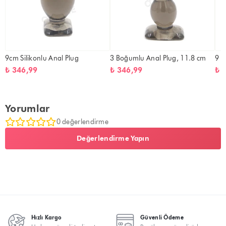
9cm Silikonlu Anal Plug
3 Boğumlu Anal Plug, 11.8 cm
9 c
₺ 346,99
₺ 346,99
₺ 
Yorumlar
0 değerlendirme
Değerlendirme Yapın
Hızlı Kargo
Güvenli Ödeme