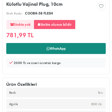
Külotlu Vajinal Plug, 10cm
Stok Kodu:
COOBK-58 FLESH
Stokta olunca bildir
Stokta yok
781,99 TL
Ürünü sepete ekler, alışverişe devam edebilirsiniz
Doğrudan ödeme sayfasına yönlendirir
WhatsApp
2000 TL ve üzeri ücretsiz kargo
Ürün Özellikleri
Ten
Renk
800 Gr.
Ağırlık