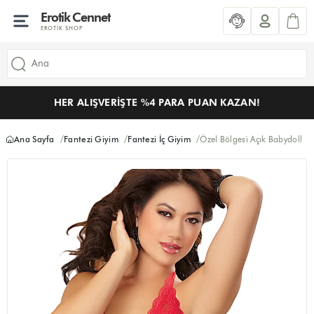
Erotik Cennet
EROTIK SHOP
HER ALIŞVERIŞTE %4 PARA PUAN KAZAN!
Ana Sayfa
Fantezi Giyim
Fantezi İç Giyim
Özel Bölgesi Açık Babydoll