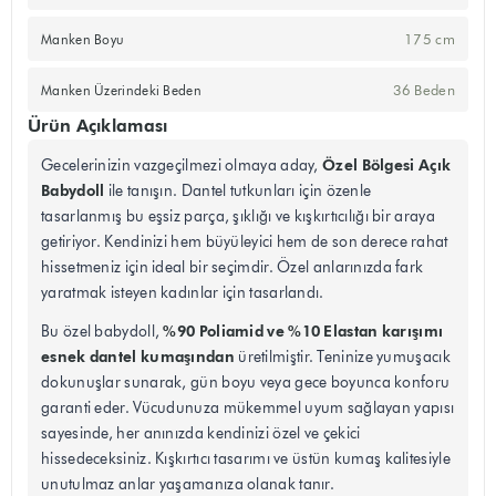
175 cm
Manken Boyu
36 Beden
Manken Üzerindeki Beden
Ürün Açıklaması
Özel Bölgesi Açık
Gecelerinizin vazgeçilmezi olmaya aday,
Babydoll
ile tanışın. Dantel tutkunları için özenle
tasarlanmış bu eşsiz parça, şıklığı ve kışkırtıcılığı bir araya
getiriyor. Kendinizi hem büyüleyici hem de son derece rahat
hissetmeniz için ideal bir seçimdir. Özel anlarınızda fark
yaratmak isteyen kadınlar için tasarlandı.
%90 Poliamid ve %10 Elastan karışımı
Bu özel babydoll,
esnek dantel kumaşından
üretilmiştir. Teninize yumuşacık
dokunuşlar sunarak, gün boyu veya gece boyunca konforu
garanti eder. Vücudunuza mükemmel uyum sağlayan yapısı
sayesinde, her anınızda kendinizi özel ve çekici
hissedeceksiniz. Kışkırtıcı tasarımı ve üstün kumaş kalitesiyle
unutulmaz anlar yaşamanıza olanak tanır.