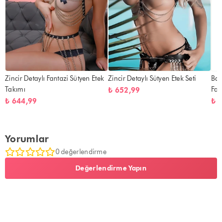
Zincir Detaylı Fantazi Sütyen Etek
Zincir Detaylı Sütyen Etek Seti
Baş
Takımı
Fan
₺ 652,99
₺ 644,99
₺ 
Yorumlar
0 değerlendirme
Değerlendirme Yapın