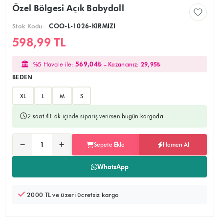
Özel Bölgesi Açık Babydoll
Stok Kodu:
COO-L-1026-KIRMIZI
598,99 TL
%5 Havale ile:
569,04₺
– Kazancınız:
29,95₺
BEDEN
XL
L
M
S
2 saat 41 dk
içinde sipariş verirsen
bugün kargoda
Ürünü sepete ekler, alışverişe devam edebilirsiniz
Doğrudan ödeme sayfasına yönlendirir
−
+
Sepete Ekle
Hemen Al
Adet:
WhatsApp
2000 TL ve üzeri ücretsiz kargo