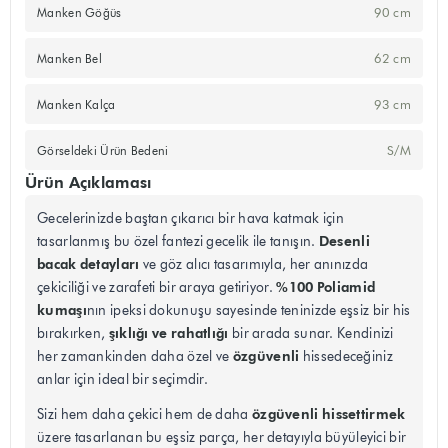
90 cm
Manken Göğüs
62 cm
Manken Bel
93 cm
Manken Kalça
S/M
Görseldeki Ürün Bedeni
Ürün Açıklaması
Gecelerinizde baştan çıkarıcı bir hava katmak için
Desenli
tasarlanmış bu özel fantezi gecelik ile tanışın.
bacak detayları
ve göz alıcı tasarımıyla, her anınızda
%100 Poliamid
çekiciliği ve zarafeti bir araya getiriyor.
kumaşı
nın ipeksi dokunuşu sayesinde teninizde eşsiz bir his
şıklığı ve rahatlığı
bırakırken,
bir arada sunar. Kendinizi
özgüvenli
her zamankinden daha özel ve
hissedeceğiniz
anlar için ideal bir seçimdir.
özgüvenli hissettirmek
Sizi hem daha çekici hem de daha
üzere tasarlanan bu eşsiz parça, her detayıyla büyüleyici bir