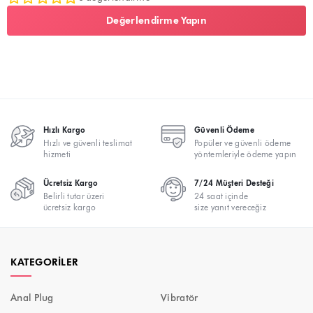
Değerlendirme Yapın
Hızlı Kargo
Güvenli Ödeme
Hızlı ve güvenli teslimat
Popüler ve güvenli ödeme
hizmeti
yöntemleriyle ödeme yapın
Ücretsiz Kargo
7/24 Müşteri Desteği
Belirli tutar üzeri
24 saat içinde
ücretsiz kargo
size yanıt vereceğiz
KATEGORILER
Anal Plug
Vibratör