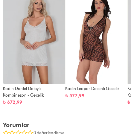
Kadın Dantel Detaylı
Kadın Leopar Desenli Gecelik
Kad
Kombinezon - Gecelik
Kat
₺ 577,99
₺ 672,99
₺ 
Yorumlar
0 değerlendirme