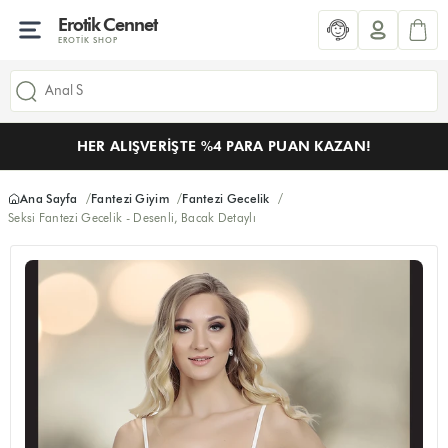
Erotik Cennet
EROTIK SHOP
HER ALIŞVERIŞTE %4 PARA PUAN KAZAN!
Ana Sayfa
Fantezi Giyim
Fantezi Gecelik
Seksi Fantezi Gecelik - Desenli, Bacak Detaylı