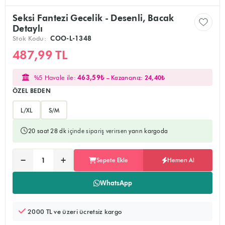
Seksi Fantezi Gecelik - Desenli, Bacak
Detaylı
Stok Kodu:
COO-L-1348
487,99 TL
%5 Havale ile:
463,59₺
– Kazancınız:
24,40₺
ÖZEL BEDEN
L/XL
S/M
20 saat 28 dk
içinde sipariş verirsen
yarın kargoda
Ürünü sepete ekler, alışverişe devam edebilirsiniz
Doğrudan ödeme sayfasına yönlendirir
−
+
Sepete Ekle
Hemen Al
Adet:
WhatsApp
2000 TL ve üzeri ücretsiz kargo