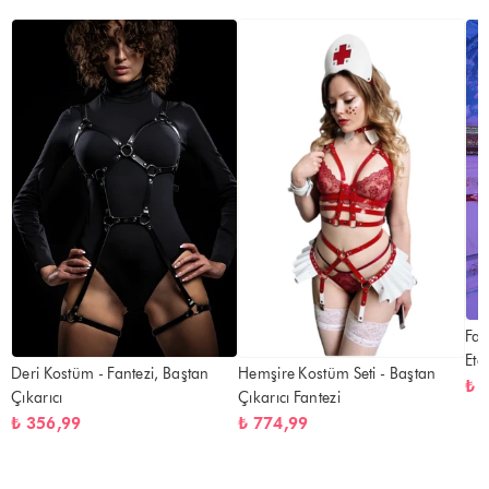
Fan
Ete
Deri Kostüm - Fantezi, Baştan
Hemşire Kostüm Seti - Baştan
₺ 
Çıkarıcı
Çıkarıcı Fantezi
₺ 356,99
₺ 774,99