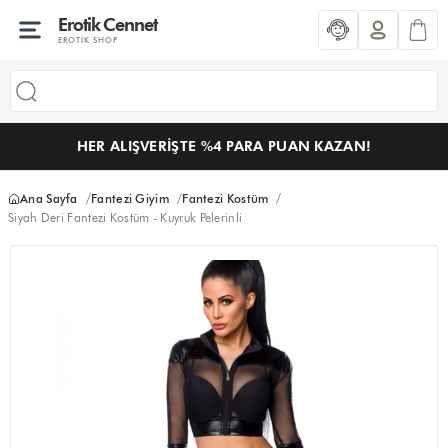
Erotik Cennet
EROTIK SHOP
HER ALIŞVERIŞTE %4 PARA PUAN KAZAN!
Ana Sayfa
Fantezi Giyim
Fantezi Kostüm
Siyah Deri Fantezi Kostüm - Kuyruk Pelerinli