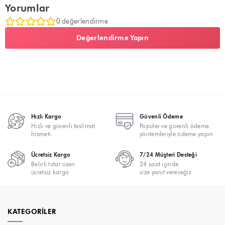
Yorumlar
0 değerlendirme
Değerlendirme Yapın
Hızlı Kargo
Güvenli Ödeme
Hızlı ve güvenli teslimat
Popüler ve güvenli ödeme
hizmeti
yöntemleriyle ödeme yapın
Ücretsiz Kargo
7/24 Müşteri Desteği
Belirli tutar üzeri
24 saat içinde
ücretsiz kargo
size yanıt vereceğiz
KATEGORILER