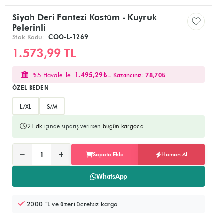
Siyah Deri Fantezi Kostüm - Kuyruk
Pelerinli
Stok Kodu:
COO-L-1269
1.573,99 TL
%5 Havale ile:
1.495,29₺
– Kazancınız:
78,70₺
ÖZEL BEDEN
L/XL
S/M
21 dk
içinde sipariş verirsen
bugün kargoda
Ürünü sepete ekler, alışverişe devam edebilirsiniz
Doğrudan ödeme sayfasına yönlendirir
−
+
Sepete Ekle
Hemen Al
Adet:
WhatsApp
2000 TL ve üzeri ücretsiz kargo