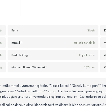
mü
Renk
Siyah
K
an
Esneklik
Yüksek Esneklik
V
li
Baskı Tekniği
Dijital Baskı
A
ng
Manken Boyu (Görseldeki)
175 cm
G
ciliğin mükemmel uyumunu keşfedin. Yüksek kaliteli **Sandy kumaştan** öz
ün boyu **rahat bir kullanım** sunar. Her türlü bedene uyum sağlayaca
rini, baştan çıkarıcı bir yorumla birleştiren bu tasarım, özel anlarınıza so
ijital baskı tekniğiyle işlenerek zarif ve dinamik bir görünüm yaratır. Ar