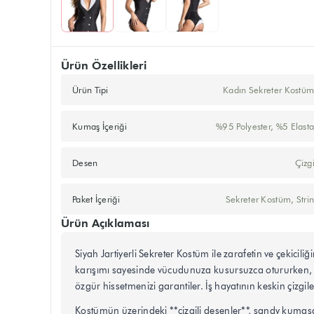
Ürün Özellikleri
Ürün Tipi
Kadın Sekreter Kostü
Kumaş İçeriği
%95 Polyester, %5 Elast
Desen
Çizgi
Paket İçeriği
Sekreter Kostüm, Stri
Ürün Açıklaması
Siyah Jartiyerli Sekreter Kostüm ile zarafetin ve çeki
karışımı sayesinde vücudunuza kusursuzca otururken, g
özgür hissetmenizi garantiler. İş hayatının keskin çizgile
Kostümün üzerindeki **çizgili desenler**, sandy kumaşa d