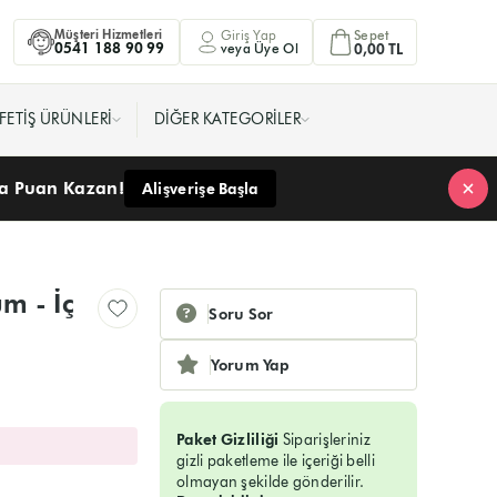
Müşteri Hizmetleri
Giriş Yap
Sepet
0541 188 90 99
veya Üye Ol
0,00 TL
FETIŞ ÜRÜNLERI
DIĞER KATEGORILER
ra Puan Kazan!
Alişverişe Başla
üm - İç
Soru Sor
Yorum Yap
Paket Gizliliği
Siparişleriniz
gizli paketleme ile içeriği belli
olmayan şekilde gönderilir.