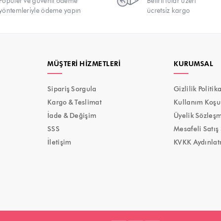
Popüler ve güvenli ödeme
Belirli tutar üzeri
yöntemleriyle ödeme yapın
ücretsiz kargo
MÜŞTERI HIZMETLERI
KURUMSAL
Sipariş Sorgula
Gizlilik Politik
Kargo & Teslimat
Kullanım Koşul
İade & Değişim
Üyelik Sözleş
SSS
Mesafeli Satış
İletişim
KVKK Aydınlat