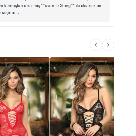
nı kumaştan üretilmiş **uyumlu String** ile eksiksiz bir
r seçimdir.
Dantel
₺ 70