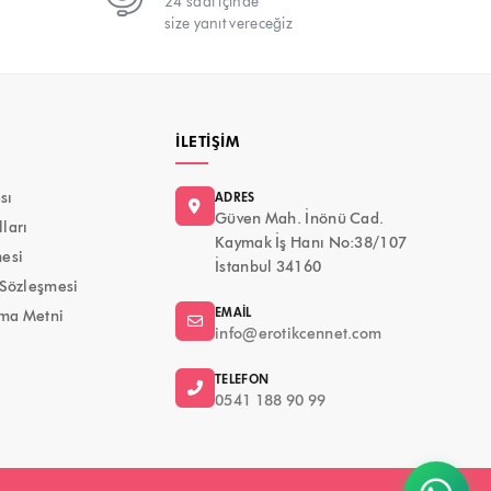
24 saat içinde
size yanıt vereceğiz
İLETIŞIM
ası
ADRES
Güven Mah. İnönü Cad.
ları
Kaymak İş Hanı No:38/107
mesi
İstanbul 34160
 Sözleşmesi
EMAIL
ma Metni
info@erotikcennet.com
TELEFON
0541 188 90 99