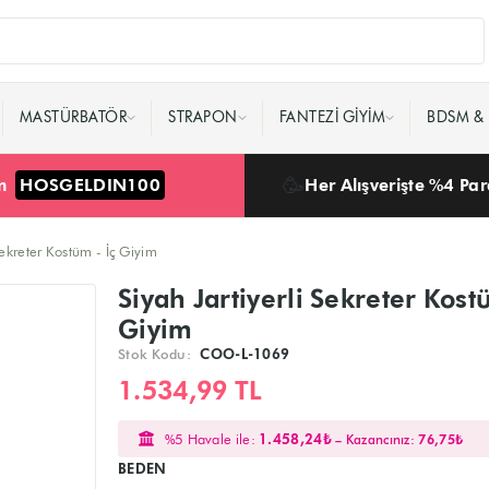
MASTÜRBATÖR
STRAPON
FANTEZI GIYIM
BDSM & 
🥳
im
HOSGELDIN100
Her Alışverişte %4 Pa
Sekreter Kostüm - İç Giyim
Siyah Jartiyerli Sekreter Kost
Giyim
Stok Kodu:
COO-L-1069
1.534,99 TL
%5 Havale ile:
1.458,24₺
– Kazancınız:
76,75₺
BEDEN