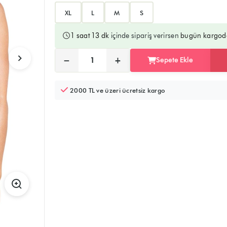
XL
L
M
S
1 saat 13 dk
içinde sipariş verirsen
bugün kargod
Ürünü sepete ekler, alışverişe devam edebilirsiniz
Doğrudan ödeme sayfasına yönlendirir
−
+
Sepete Ekle
Adet:
2000 TL ve üzeri ücretsiz kargo