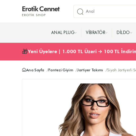
Erotik Cennet
EROTIK SHOP
ANAL PLUG
VIBRATÖR
DILDO
🎁
Yeni Üyelere | 1.000 TL Üzeri → 100 TL İndir
Ana Sayfa
Fantezi Giyim
Jartiyer Takımı
Siyah Jartiyerli 