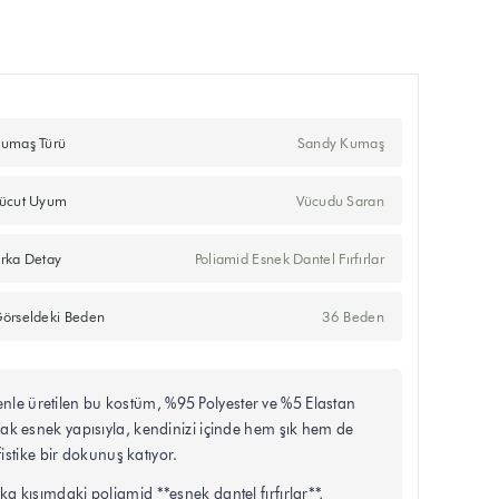
umaş Türü
Sandy Kumaş
ücut Uyum
Vücudu Saran
rka Detay
Poliamid Esnek Dantel Fırfırlar
örseldeki Beden
36 Beden
enle üretilen bu kostüm, %95 Polyester ve %5 Elastan
k esnek yapısıyla, kendinizi içinde hem şık hem de
fistike bir dokunuş katıyor.
ka kısımdaki poliamid **esnek dantel fırfırlar**,