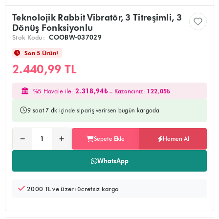
Teknolojik Rabbit Vibratör, 3 Titreşimli, 3
Dönüş Fonksiyonlu
Stok Kodu:
COOBW-037029
Son 5 Ürün!
2.440,99 TL
%5 Havale ile:
2.318,94₺
– Kazancınız:
122,05₺
9 saat 7 dk
içinde sipariş verirsen
bugün kargoda
Ürünü sepete ekler, alışverişe devam edebilirsiniz
Doğrudan ödeme sayfasına yönlendirir
−
+
Sepete Ekle
Hemen Al
Adet:
WhatsApp
2000 TL ve üzeri ücretsiz kargo