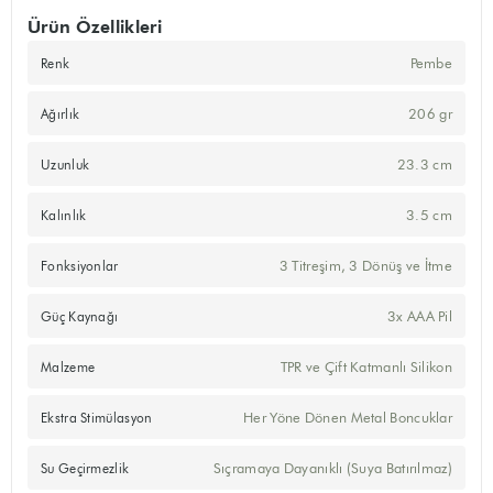
Ürün Özellikleri
Pembe
Renk
206 gr
Ağırlık
23.3 cm
Uzunluk
3.5 cm
Kalınlık
3 Titreşim, 3 Dönüş ve İtme
Fonksiyonlar
3x AAA Pil
Güç Kaynağı
TPR ve Çift Katmanlı Silikon
Malzeme
Her Yöne Dönen Metal Boncuklar
Ekstra Stimülasyon
Sıçramaya Dayanıklı (Suya Batırılmaz)
Su Geçirmezlik