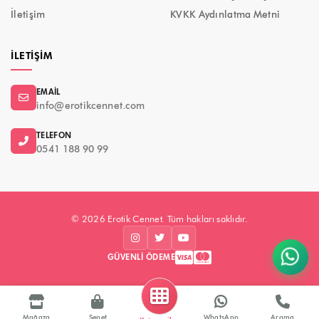
İletişim
KVKK Aydınlatma Metni
İLETIŞIM
EMAIL
info@erotikcennet.com
TELEFON
0541 188 90 99
© 2026 Erotik Cennet. Tüm hakları saklıdır.
GÜVENLI ÖDEME
Mağaza
Sepet
WhatsApp
Arama