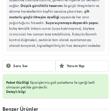
sayesinde cildinizle uyumlu, güvenli ve hijyenik bir deneyim
Düşük gürültülü tasarımı
sağlar.
ile güçlü titreşimlerin ve
çift
dönme hareketlerinin keyfini sessizce çıkarırken,
motorlu güçlü titreşim özelliği
sayesinde her anın
Suya sıçramaya dayanıklı yapısı
yoğunluğunu hissedin.
kolay temizlik imkanı sunar (suya batırmayınız), böylece
ürününüzü her zaman taze tutabilirsiniz. Kolay kullanımlı
kontrol düğmeleri, zevkinizi tam olarak ayarlamanıza
olanak tanıyarak, kişiselleştirilmiş bir haz deneyimi vadeder.
Soru Sor
Yorum Yap
Paket Gizliliği
Siparişleriniz gizli paketleme ile içeriği belli
olmayan şekilde gönderilir.
Detaylı bilgi
Benzer Ürünler