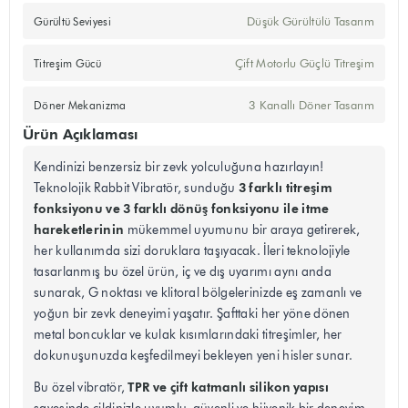
Düşük Gürültülü Tasarım
Gürültü Seviyesi
Çift Motorlu Güçlü Titreşim
Titreşim Gücü
3 Kanallı Döner Tasarım
Döner Mekanizma
Ürün Açıklaması
Kendinizi benzersiz bir zevk yolculuğuna hazırlayın!
3 farklı titreşim
Teknolojik Rabbit Vibratör, sunduğu
fonksiyonu ve 3 farklı dönüş fonksiyonu ile itme
hareketlerinin
mükemmel uyumunu bir araya getirerek,
her kullanımda sizi doruklara taşıyacak. İleri teknolojiyle
tasarlanmış bu özel ürün, iç ve dış uyarımı aynı anda
sunarak, G noktası ve klitoral bölgelerinizde eş zamanlı ve
yoğun bir zevk deneyimi yaşatır. Şafttaki her yöne dönen
metal boncuklar ve kulak kısımlarındaki titreşimler, her
dokunuşunuzda keşfedilmeyi bekleyen yeni hisler sunar.
TPR ve çift katmanlı silikon yapısı
Bu özel vibratör,