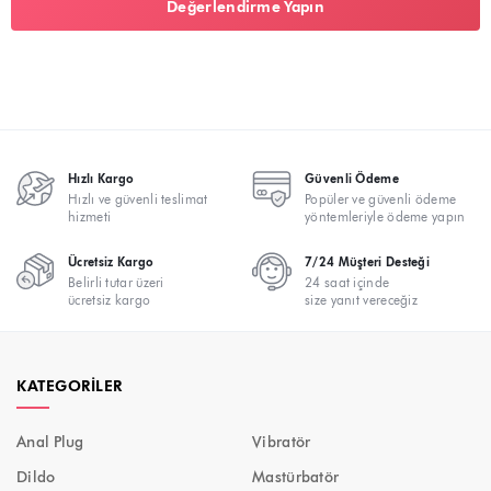
Değerlendirme Yapın
Hızlı Kargo
Güvenli Ödeme
Hızlı ve güvenli teslimat
Popüler ve güvenli ödeme
hizmeti
yöntemleriyle ödeme yapın
Ücretsiz Kargo
7/24 Müşteri Desteği
Belirli tutar üzeri
24 saat içinde
ücretsiz kargo
size yanıt vereceğiz
KATEGORILER
Anal Plug
Vibratör
Dildo
Mastürbatör