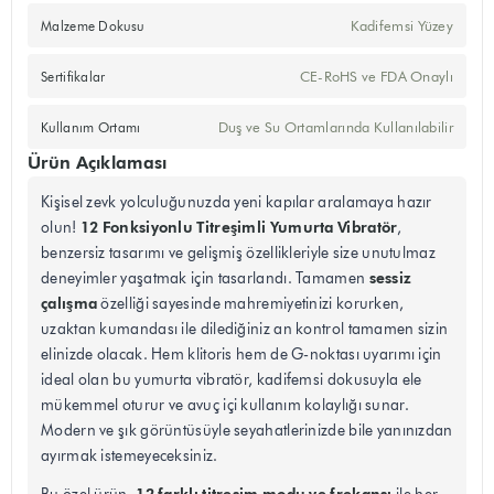
Kadifemsi Yüzey
Malzeme Dokusu
CE-RoHS ve FDA Onaylı
Sertifikalar
Duş ve Su Ortamlarında Kullanılabilir
Kullanım Ortamı
Ürün Açıklaması
Kişisel zevk yolculuğunuzda yeni kapılar aralamaya hazır
12 Fonksiyonlu Titreşimli Yumurta Vibratör
olun!
,
benzersiz tasarımı ve gelişmiş özellikleriyle size unutulmaz
sessiz
deneyimler yaşatmak için tasarlandı. Tamamen
çalışma
özelliği sayesinde mahremiyetinizi korurken,
uzaktan kumandası ile dilediğiniz an kontrol tamamen sizin
elinizde olacak. Hem klitoris hem de G-noktası uyarımı için
ideal olan bu yumurta vibratör, kadifemsi dokusuyla ele
mükemmel oturur ve avuç içi kullanım kolaylığı sunar.
Modern ve şık görüntüsüyle seyahatlerinizde bile yanınızdan
ayırmak istemeyeceksiniz.