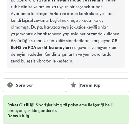
12 farklı titreşim modu ve frekansı
Bu özel ürün,
ile her
ruh halinize ve arzunuza uygun bir seçenek sunar.
Ayarlanabilir titreşim hızları ve darbe kontrolü sayesinde
kendi kişisel zevkinizi keşfetmek hiç bu kadar kolay
olmamıştı. Duşta, havuzda veya jakuzide keyifli anlar
yaşamanıza olanak tanıyan yapısıyla her ortamda kullanım
CE-
özgürlüğü sunar. Üstün kalite standartlarını karşılayan
RoHS ve FDA sertifika onayları
ile güvenli ve hijyenik bir
deneyim vadeder. Kendinizi şımartın ve yeni boyutlarda
zevki bu eşsiz vibratör ile keşfedin.
Soru Sor
Yorum Yap
Paket Gizliliği
Siparişleriniz gizli paketleme ile içeriği belli
olmayan şekilde gönderilir.
Detaylı bilgi