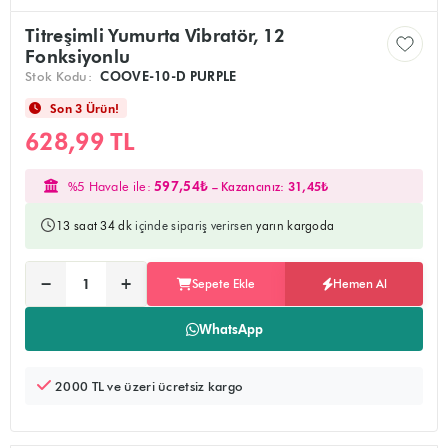
Titreşimli Yumurta Vibratör, 12
Fonksiyonlu
Stok Kodu:
COOVE-10-D PURPLE
Son 3 Ürün!
628,99 TL
%5 Havale ile:
597,54₺
– Kazancınız:
31,45₺
13 saat 34 dk
içinde sipariş verirsen
yarın kargoda
Ürünü sepete ekler, alışverişe devam edebilirsiniz
Doğrudan ödeme sayfasına yönlendirir
−
+
Sepete Ekle
Hemen Al
Adet:
WhatsApp
2000 TL ve üzeri ücretsiz kargo