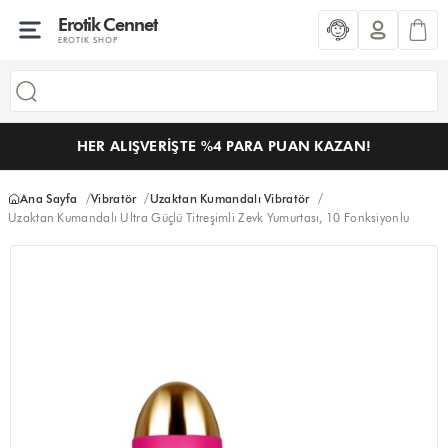
Erotik Cennet
EROTIK SHOP
HER ALIŞVERIŞTE %4 PARA PUAN KAZAN!
Ana Sayfa
Vibratör
Uzaktan Kumandalı Vibratör
Uzaktan Kumandalı Ultra Güçlü Titreşimli Zevk Yumurtası, 10 Fonksiyonlu