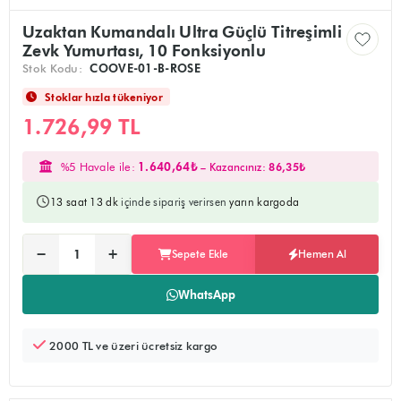
Uzaktan Kumandalı Ultra Güçlü Titreşimli
Zevk Yumurtası, 10 Fonksiyonlu
Stok Kodu:
COOVE-01-B-ROSE
Stoklar hızla tükeniyor
1.726,99 TL
%5 Havale ile:
1.640,64₺
– Kazancınız:
86,35₺
13 saat 13 dk
içinde sipariş verirsen
yarın kargoda
Ürünü sepete ekler, alışverişe devam edebilirsiniz
Doğrudan ödeme sayfasına yönlendirir
−
+
Sepete Ekle
Hemen Al
Adet:
WhatsApp
2000 TL ve üzeri ücretsiz kargo