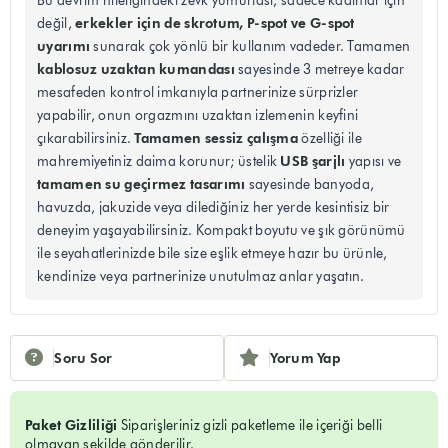
Bu devrim niteliğindeki zevk yumurtası, sadece kadınlar için
erkekler için de skrotum, P-spot ve G-spot
değil,
uyarımı
sunarak çok yönlü bir kullanım vadeder. Tamamen
kablosuz uzaktan kumandası
sayesinde 3 metreye kadar
mesafeden kontrol imkanıyla partnerinize sürprizler
yapabilir, onun orgazmını uzaktan izlemenin keyfini
Tamamen sessiz çalışma
çıkarabilirsiniz.
özelliği ile
USB şarjlı
mahremiyetiniz daima korunur; üstelik
yapısı ve
tamamen su geçirmez tasarımı
sayesinde banyoda,
havuzda, jakuzide veya dilediğiniz her yerde kesintisiz bir
deneyim yaşayabilirsiniz. Kompakt boyutu ve şık görünümü
ile seyahatlerinizde bile size eşlik etmeye hazır bu ürünle,
kendinize veya partnerinize unutulmaz anlar yaşatın.
Soru Sor
Yorum Yap
Paket Gizliliği
Siparişleriniz gizli paketleme ile içeriği belli
olmayan şekilde gönderilir.