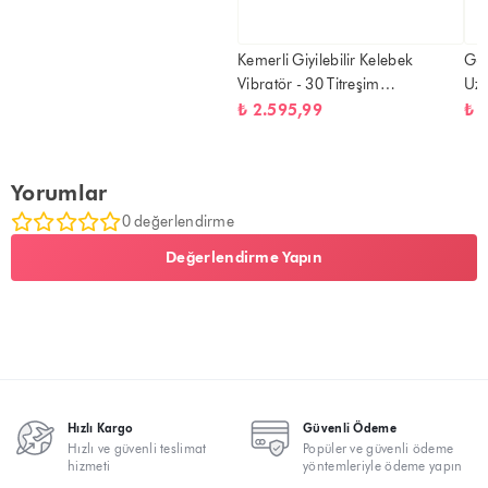
Kemerli Giyilebilir Kelebek
G-s
Vibratör - 30 Titreşim
Uza
Fonksiyonlu, Şarjlı, Kablosuz,
₺ 2.595,99
₺ 
Uzaktan Kumandalı
Yorumlar
0 değerlendirme
Değerlendirme Yapın
Hızlı Kargo
Güvenli Ödeme
Hızlı ve güvenli teslimat
Popüler ve güvenli ödeme
hizmeti
yöntemleriyle ödeme yapın