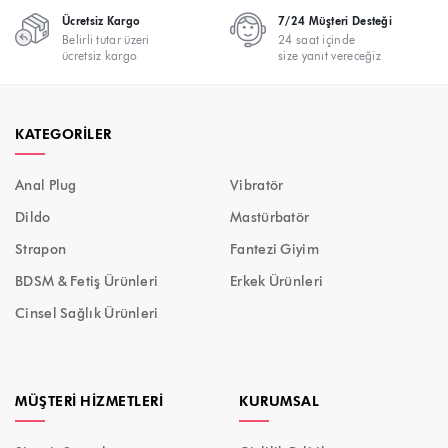
Ücretsiz Kargo
7/24 Müşteri Desteği
Belirli tutar üzeri
24 saat içinde
ücretsiz kargo
size yanıt vereceğiz
KATEGORILER
Anal Plug
Vibratör
Dildo
Mastürbatör
Strapon
Fantezi Giyim
BDSM & Fetiş Ürünleri
Erkek Ürünleri
Cinsel Sağlık Ürünleri
MÜŞTERI HIZMETLERI
KURUMSAL