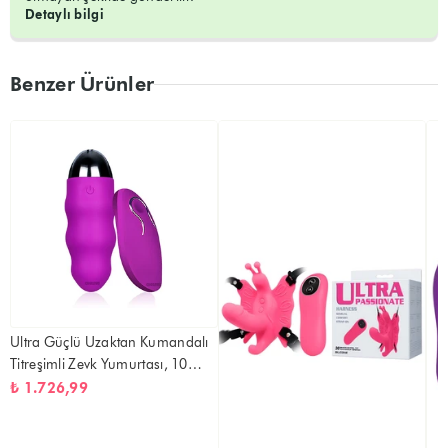
Detaylı bilgi
Benzer Ürünler
Ultra Güçlü Uzaktan Kumandalı
Titreşimli Zevk Yumurtası, 10
Fonksiyonlu
₺ 1.726,99