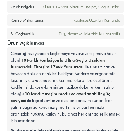
Klitoris, G-Spot, Skrotum, P-Spot, Göğüs Uçları
Odak Bölgeler
Kablosuz Uzaktan Kumanda
Kontrol Mekanizması
Duş, Havuz ve Jakuzide Kullanılabilir
Su Geçirmezlik
Ürün Açıklaması
Cinselliğinizi yeniden keşfetmeye ve zirveye taşımaya hazır
10 Farklı Fonksiyonlu Ultra Güçlü Uzaktan
olun!
Kumandalı Titreşimli Zevk Yumurtası
ile sınırsız haz ve
heyecan dolu anlar sizleri bekliyor. Modern ve ergonomik
tasarımıyla avucunuza mükemmel oturan bu özel ürün,
kadifemsi dokusuyla teninize nazikçe dokunurken, sahip
10 farklı titreşim modu ve ayarlanabilir güç
olduğu
seviyesi
ile kişisel zevkinize özel bir deneyim sunar. İster
yalnız başınıza kendinizi şımartın, ister partnerinizle
aranızdaki tutkuyu katlayın, bu cihaz her anınıza eşlik etmek
için tasarlandı.