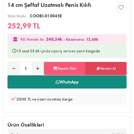
14 cm Şeffaf Uzatmalı Penis Kılıfı
Stok Kodu:
COOBI-010045E
252,99 TL
%5 Havale ile:
240,34₺
– Kazancınız:
12,65₺
13 saat 55 dk
içinde sipariş verirsen
yarın kargoda
Ürünü sepete ekler, alışverişe devam edebilirsiniz
Doğrudan ödeme sayfasına yönlendirir
−
+
Sepete Ekle
Hemen Al
Adet:
WhatsApp
2000 TL ve üzeri ücretsiz kargo
Ürün Özellikleri