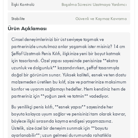
Boşalma Süresini Uzatmaya Yardımcı
İlişki Kontrolü
Güvenli ve Kaymaz Kavrama
Stabilite
Ürün Açıklaması
Cinsel deneyimlerinizi bir üst seviyeye taşımak ve
partnerinizle unutulmaz anlar yaşamak ister misiniz? 14 cm
Şeffaf Uzatmalı Penis Kılıfı, ilişkinize yeni bir boyut katmak
için tasarlandı. Özel yapısı sayesinde penisinize **ekstra
uzunluk ve dolgunluk** kazandırırken, şeffaf tasarımıyla
doğal bir görünüm sunar. Yüksek kaliteli, esnek ve ten dostu
malzemeden üretilen bu kılıf, size ve partnerinize maksimum
konfor ve uyarım sağlamayı hedefler. Hem kendiniz hem de
partneriniz için **yoğun zevk ve tatmin** vadediyor.
Bu yenilikçi penis kılıfı, **esnek yapısı** sayesinde her
boyuta kolayca uyum sağlar ve penisinizi tam olarak kavrar,
böylece ilişki sırasında kayma endişesi yaşamazsınız.
Üstelik, size özel bir deneyim sunmak için **boyutu
ayarlanabilir**; uzun gelmesi durumunda rahatlıkla