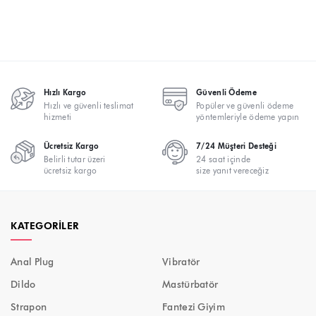
Hızlı Kargo
Güvenli Ödeme
Hızlı ve güvenli teslimat
Popüler ve güvenli ödeme
hizmeti
yöntemleriyle ödeme yapın
Ücretsiz Kargo
7/24 Müşteri Desteği
Belirli tutar üzeri
24 saat içinde
ücretsiz kargo
size yanıt vereceğiz
KATEGORILER
Anal Plug
Vibratör
Dildo
Mastürbatör
Strapon
Fantezi Giyim