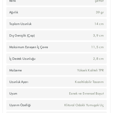
Şeffaf
Renk
39 gr
Ağırlık
14 cm
Toplam Uzunluk
3,9 cm
Dış Genişlik (Çap)
11,5 cm
Maksimum Esneyen İç Çevre
2,8 cm
İç Destek Uzunluğu
Yüksek Kaliteli TPR
Malzeme
Kısaltılabilir Tasarım
Uzunluk Ayarı
Esnek ve Evrensel Boyut
Uyum
Klitoral Odaklı Yumuşak Uç
Uyarım Özelliği