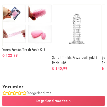
Yarım Pembe Tırtıklı Penis Kılıfı
₺ 122,99
Şeffaf, Tırtıklı, Prezervatif Şekilli
Şeff
Penis Kılıfı
Pre
₺ 140,99
₺ 
Yorumlar
0 değerlendirme
Değerlendirme Yapın