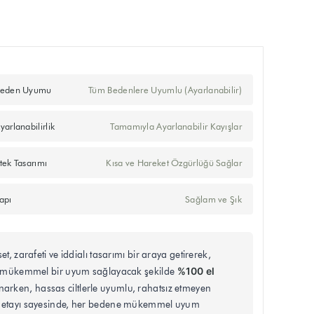
eden Uyumu
Tüm Bedenlere Uyumlu (Ayarlanabilir)
yarlanabilirlik
Tamamıyla Ayarlanabilir Kayışlar
tek Tasarımı
Kısa ve Hareket Özgürlüğü Sağlar
apı
Sağlam ve Şık
set, zarafeti ve iddialı tasarımı bir araya getirerek,
%100 el
zla mükemmel bir uyum sağlayacak şekilde
narken, hassas ciltlerle uyumlu, rahatsız etmeyen
ık detayı sayesinde, her bedene mükemmel uyum