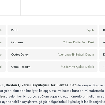
dı
Renk
Siyah
B
mı
Malzeme
Yüksek Kalite Suni Deri
A
lu
Göğüs Detayı
Ayarlanabilir Bağcık Detayı
E
il
Genel Tasarım
Modern ve Çekici Delikli
Y
Baştan Çıkarıcı Büyüleyici Deri Fantezi Seti
acak,
ile tanışın. Bu özel 
parçaları olan deri bustiyer, kelepçe, etek ve bacak bantları, vücudunu
den
üretilen her bir parça, sağlam yapısıyla uzun ömürlü bir kullanım su
rlanabilir kayışları ve göğüs bölgesindeki kişiselleştirilebilir bağc