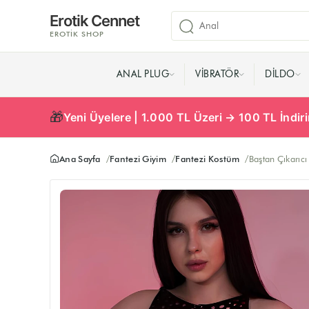
Erotik Cennet
EROTIK SHOP
ANAL PLUG
VIBRATÖR
DILDO
🎁
Yeni Üyelere | 1.000 TL Üzeri → 100 TL İndi
Ana Sayfa
Fantezi Giyim
Fantezi Kostüm
Baştan Çıkarıcı 