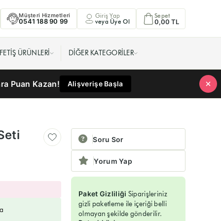
Müşteri Hizmetleri
Giriş Yap
Sepet
0541 188 90 99
veya Üye Ol
0,00 TL
FETIŞ ÜRÜNLERI
DIĞER KATEGORILER
ara Puan Kazan!
Alişverişe Başla
Seti
Soru Sor
Yorum Yap
Paket Gizliliği
Siparişleriniz
gizli paketleme ile içeriği belli
a
olmayan şekilde gönderilir.