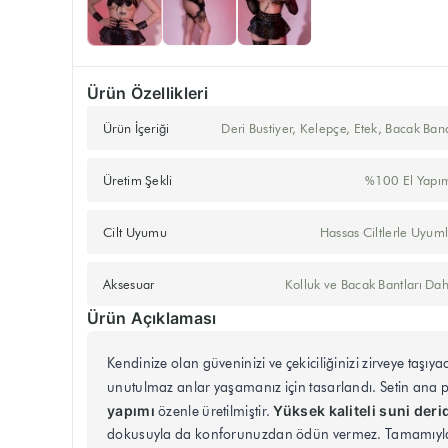
Ürün Özellikleri
Ürün İçeriği
Deri Bustiyer, Kelepçe, Etek, Bacak Ban
Üretim Şekli
%100 El Yapı
Cilt Uyumu
Hassas Ciltlerle Uyum
Aksesuar
Kolluk ve Bacak Bantları Dah
Ürün Açıklaması
Kendinize olan güveninizi ve çekiciliğinizi zirveye taşıy
unutulmaz anlar yaşamanız için tasarlandı. Setin ana 
yapımı
Yüksek kaliteli suni deri
özenle üretilmiştir.
dokusuyla da konforunuzdan ödün vermez. Tamamıyla aya