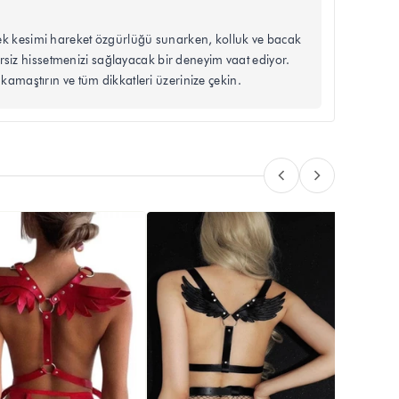
a etek kesimi hareket özgürlüğü sunarken, kolluk ve bacak
zersiz hissetmenizi sağlayacak bir deneyim vaat ediyor.
z kamaştırın ve tüm dikkatleri üzerinize çekin.
Baştan
₺ 73