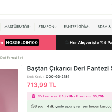
MASTÜRBATÖR
STRAPON
FANTEZI GIYIM
BDSM & 
🥳
rim
HOSGELDIN100
Her Alışverişte %4 P
Deri Fantezi Seti
Baştan Çıkarıcı Deri Fantezi 
Stok Kodu:
COO-GD-2184
713,99 TL
%5 Havale ile:
678,29₺
– Kazancınız:
35,70₺
8 saat 14 dk
içinde sipariş verirsen
bugün kargod