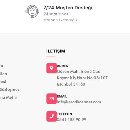
7/24 Müşteri Desteği
24 saat içinde
size yanıt vereceğiz
İLETIŞIM
ası
ADRES
Güven Mah. İnönü Cad.
ları
Kaymak İş Hanı No:38/107
mesi
İstanbul 34160
 Sözleşmesi
EMAIL
ma Metni
info@erotikcennet.com
TELEFON
0541 188 90 99