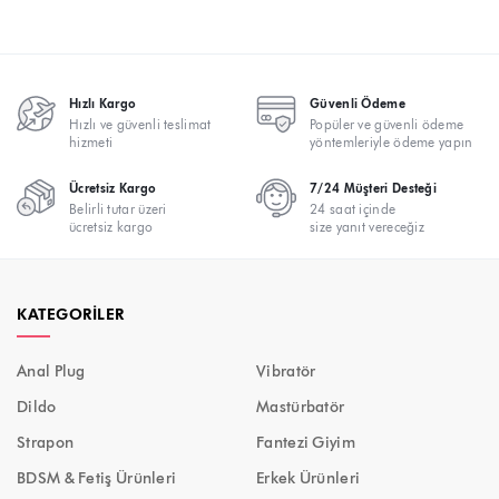
Hızlı Kargo
Güvenli Ödeme
Hızlı ve güvenli teslimat
Popüler ve güvenli ödeme
hizmeti
yöntemleriyle ödeme yapın
Ücretsiz Kargo
7/24 Müşteri Desteği
Belirli tutar üzeri
24 saat içinde
ücretsiz kargo
size yanıt vereceğiz
KATEGORILER
Anal Plug
Vibratör
Dildo
Mastürbatör
Strapon
Fantezi Giyim
BDSM & Fetiş Ürünleri
Erkek Ürünleri