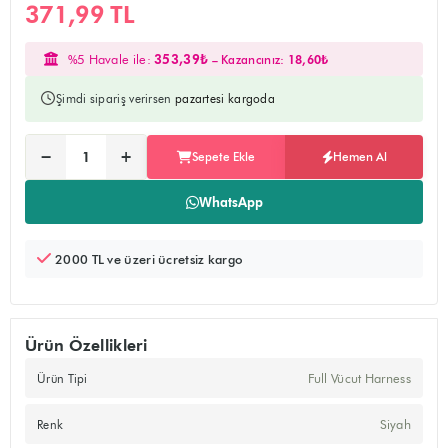
371,99 TL
%5 Havale ile:
353,39₺
– Kazancınız:
18,60₺
Şimdi sipariş verirsen
pazartesi kargoda
Ürünü sepete ekler, alışverişe devam edebilirsiniz
Doğrudan ödeme sayfasına yönlendirir
−
+
Sepete Ekle
Hemen Al
Adet:
WhatsApp
2000 TL ve üzeri ücretsiz kargo
Ürün Özellikleri
Full Vücut Harness
Ürün Tipi
Siyah
Renk