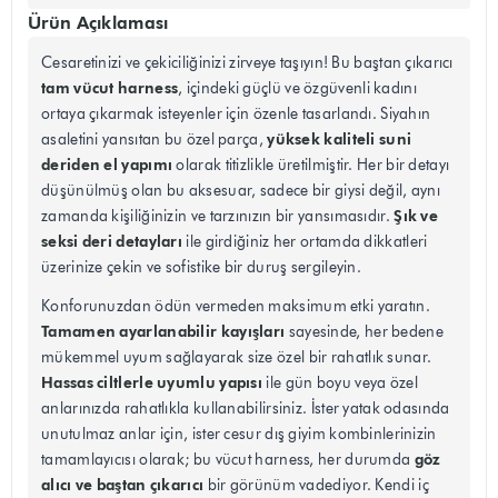
Ürün Açıklaması
Cesaretinizi ve çekiciliğinizi zirveye taşıyın! Bu baştan çıkarıcı
tam vücut harness
, içindeki güçlü ve özgüvenli kadını
ortaya çıkarmak isteyenler için özenle tasarlandı. Siyahın
yüksek kaliteli suni
asaletini yansıtan bu özel parça,
deriden el yapımı
olarak titizlikle üretilmiştir. Her bir detayı
düşünülmüş olan bu aksesuar, sadece bir giysi değil, aynı
Şık ve
zamanda kişiliğinizin ve tarzınızın bir yansımasıdır.
seksi deri detayları
ile girdiğiniz her ortamda dikkatleri
üzerinize çekin ve sofistike bir duruş sergileyin.
Konforunuzdan ödün vermeden maksimum etki yaratın.
Tamamen ayarlanabilir kayışları
sayesinde, her bedene
mükemmel uyum sağlayarak size özel bir rahatlık sunar.
Hassas ciltlerle uyumlu yapısı
ile gün boyu veya özel
anlarınızda rahatlıkla kullanabilirsiniz. İster yatak odasında
unutulmaz anlar için, ister cesur dış giyim kombinlerinizin
göz
tamamlayıcısı olarak; bu vücut harness, her durumda
alıcı ve baştan çıkarıcı
bir görünüm vadediyor. Kendi iç