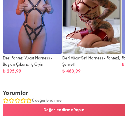
Deri Fantezi Vücut Harness -
Deri Vücut Seti Harness - Fantezi,
Fan
Baştan Çıkarıcı İç Giyim
Şehvetli
₺ 
₺ 295,99
₺ 463,99
Yorumlar
0 değerlendirme
Değerlendirme Yapın