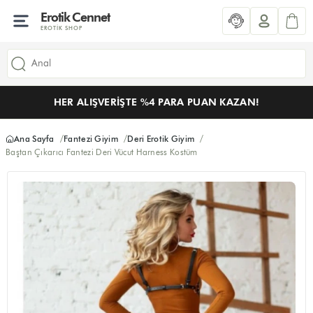
Erotik Cennet
EROTIK SHOP
HER ALIŞVERIŞTE %4 PARA PUAN KAZAN!
Ana Sayfa
Fantezi Giyim
Deri Erotik Giyim
Baştan Çıkarıcı Fantezi Deri Vücut Harness Kostüm