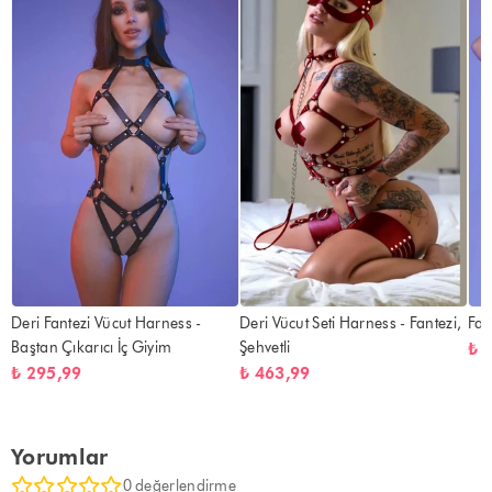
Deri Fantezi Vücut Harness -
Deri Vücut Seti Harness - Fantezi,
Fan
Baştan Çıkarıcı İç Giyim
Şehvetli
₺ 
₺ 295,99
₺ 463,99
Yorumlar
0 değerlendirme