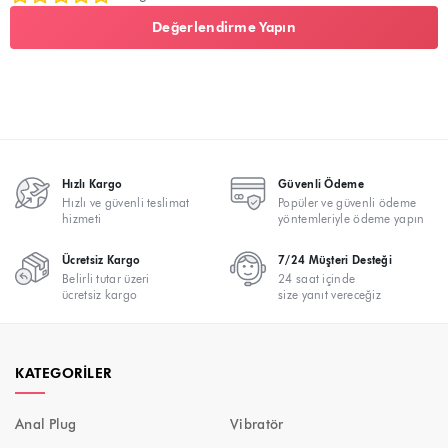
Değerlendirme Yapın
Hızlı Kargo
Güvenli Ödeme
Hızlı ve güvenli teslimat
Popüler ve güvenli ödeme
hizmeti
yöntemleriyle ödeme yapın
Ücretsiz Kargo
7/24 Müşteri Desteği
Belirli tutar üzeri
24 saat içinde
ücretsiz kargo
size yanıt vereceğiz
KATEGORILER
Anal Plug
Vibratör