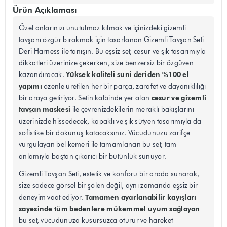
Ürün Açıklaması
Özel anlarınızı unutulmaz kılmak ve içinizdeki gizemli
tavşanı özgür bırakmak için tasarlanan Gizemli Tavşan Seti
Deri Harness ile tanışın. Bu eşsiz set, cesur ve şık tasarımıyla
dikkatleri üzerinize çekerken, size benzersiz bir özgüven
Yüksek kaliteli suni deriden %100 el
kazandıracak.
yapımı
özenle üretilen her bir parça, zarafet ve dayanıklılığı
cesur ve gizemli
bir araya getiriyor. Setin kalbinde yer alan
tavşan maskesi
ile çevrenizdekilerin meraklı bakışlarını
üzerinizde hissedecek, kapaklı ve şık sütyen tasarımıyla da
sofistike bir dokunuş katacaksınız. Vücudunuzu zarifçe
vurgulayan bel kemeri ile tamamlanan bu set, tam
anlamıyla baştan çıkarıcı bir bütünlük sunuyor.
Gizemli Tavşan Seti, estetik ve konforu bir arada sunarak,
size sadece görsel bir şölen değil, aynı zamanda eşsiz bir
Tamamen ayarlanabilir kayışları
deneyim vaat ediyor.
sayesinde tüm bedenlere mükemmel uyum sağlayan
bu set, vücudunuza kusursuzca oturur ve hareket