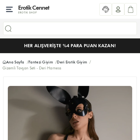
Erotik Cennet
EROTIK SHOP
HER ALIŞVERIŞTE %4 PARA PUAN KAZAN!
Ana Sayfa
Fantezi Giyim
Deri Erotik Giyim
Gizemli Tavşan Seti - Deri Harness