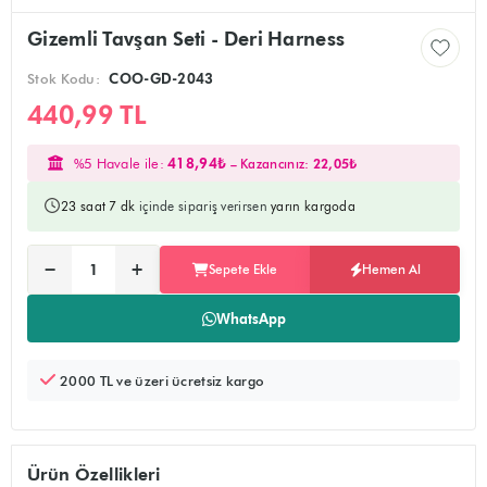
Gizemli Tavşan Seti - Deri Harness
Stok Kodu:
COO-GD-2043
440,99 TL
%5 Havale ile:
418,94₺
– Kazancınız:
22,05₺
23 saat 7 dk
içinde sipariş verirsen
yarın kargoda
Ürünü sepete ekler, alışverişe devam edebilirsiniz
Doğrudan ödeme sayfasına yönlendirir
−
+
Sepete Ekle
Hemen Al
Adet:
WhatsApp
2000 TL ve üzeri ücretsiz kargo
Ürün Özellikleri