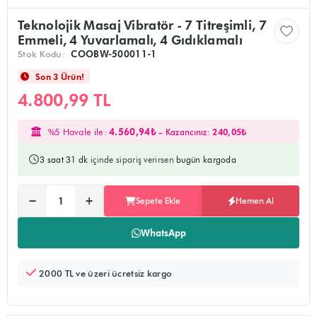
Teknolojik Masaj Vibratör - 7 Titreşimli, 7
Emmeli, 4 Yuvarlamalı, 4 Gıdıklamalı
Stok Kodu:
COOBW-500011-1
Son 3 Ürün!
4.800,99 TL
%5 Havale ile:
4.560,94₺
– Kazancınız:
240,05₺
3 saat 31 dk
içinde sipariş verirsen
bugün kargoda
Ürünü sepete ekler, alışverişe devam edebilirsiniz
Doğrudan ödeme sayfasına yönlendirir
−
+
Sepete Ekle
Hemen Al
Adet:
WhatsApp
2000 TL ve üzeri ücretsiz kargo