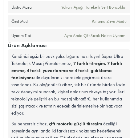
Yukarı-Aşağı Hareketli Sert Boncuklar
Ekstra Masaj
Patlama Zirve Modu
Özel Mod
Aynı Anda Çift Sıcak Nokta Uyarımı
Uyarım Tipi
Ürün Açıklaması
Kendinizi eşsiz bir zevk yolculuğuna hazırlayın! Süper Ultra
7 farklı titreşim, 7 farklı
Teknolojik Masaj Vibratörümüz,
emme, 4 farklı yuvarlanma ve 4 farklı gıdıklama
fonksiyonu
ile duyularınızı harekete geçirmek üzere
tasarlandı. Bu olağanüstü cihaz, tek bir üründe birden fazla
zevk deneyimi sunarak, kişisel anlarınızı zirveye taşıyor. İleri
teknolojiyle geliştirilen bu masaj vibratörü, her kullanımda
sizi şaşırtacak ve tatmin edecek derinlemesine bir haz vaat
ediyor.
çift motorlu güçlü titreşim
Bu benzersiz cihaz,
özelliği
sayesinde aynı anda iki farklı sıcak noktanızı hedefleyerek