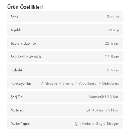
Ürün Özellikleri
Turkuaz
Renk
238 gr
Ağırlık
22.6 cm
Toplam Uzunluk
12.5 cm
Sokulabilir Uzunluk
3.5 cm
Kalınlık
7 Titreşim, 7 Emme, 4 Yuvarlama, 4 Gıdıklama
Fonksiyonlar
Manyetik USB Şarj
Şarj Tipi
Çift Katmanlı Silikon
Materyal
Çift Motorlu Güçlü Titreşim
Motor Yapısı