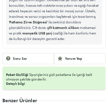
yoğun bir uyarım sağlar. Gövdesinde yer alan tek sıra sert
boncuklar, hassas tatlı noktalarınıza yukarı ve aşağı hareket
ederek heyecan verici ve kesintisiz bir masaj sunar. Üstelik,
inanılmaz ve sarsıcı orgazmları keşfetmek için tasarlanmış
'Patlama Zirve Düğmesi'
ile zevkinizi doruklara
çift katmanlı silikon
çıkarabilirsiniz. Cilt dostu
malzemesi
manyetik USB şarj
ve pratik
özelliği ile hem konforlu hem
de kullanışlı bir deneyim garanti eder.
Soru Sor
Yorum Yap
Paket Gizliliği
Siparişleriniz gizli paketleme ile içeriği belli
olmayan şekilde gönderilir.
Detaylı bilgi
Benzer Ürünler