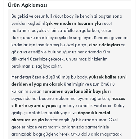
Ürün Açıklaması
Bu çekici ve cesur full vücut body ile kendinizi baştan sona
Şık ve modern tasarımıyla
yeniden keşfedin!
vücut
hatlarınızı büyüleyici bir zarafetle vurgularken, cesur
duruşunuzu en etkileyici şekilde sergileyin. Kendine güvenen
zincir detayları
kadınlar için tasarlanmış bu özel parça,
ve
göz alıcı estetiğiyle bulunduğunuz her ortamda tüm
dikkatleri üzerinize çekecek, unutulmaz bir izlenim
bırakmanızı sağlayacaktır.
yüksek kalite suni
Her detayı özenle düşünülmüş bu body,
deriden el yapımı olarak
üretilmiştir ve uzun ömürlü
Tamamen ayarlanabilir kayışları
kullanım sunar.
hassas
sayesinde her bedene mükemmel uyum sağlarken,
ciltlerle uyumlu yapısı
gün boyu rahatlık vaat eder. Kolay
dayanıklı metal
giyilip çıkarılabilen pratik yapısı ve
aksesuarlarıyla
konfor ve şıklığı bir arada sunar. Özel
gecelerinizde ve romantik anlarınızda partnerinizle
aranızdaki bağı güçlendirerek tutku dolu anlar yaşatacak