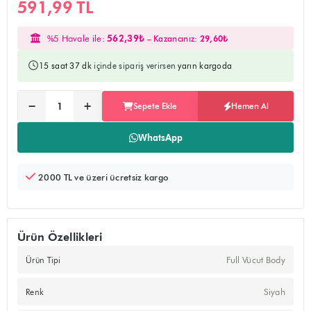
591,99 TL
%5 Havale ile:
562,39₺
– Kazancınız:
29,60₺
15 saat 37 dk
içinde sipariş verirsen
yarın kargoda
Ürünü sepete ekler, alışverişe devam edebilirsiniz
Doğrudan ödeme sayfasına yönlendirir
−
+
Sepete Ekle
Hemen Al
Adet:
WhatsApp
2000 TL ve üzeri ücretsiz kargo
Ürün Özellikleri
Full Vücut Body
Ürün Tipi
Siyah
Renk