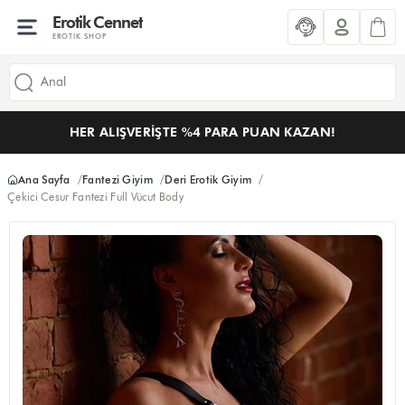
Erotik Cennet
EROTIK SHOP
HER ALIŞVERIŞTE %4 PARA PUAN KAZAN!
Ana Sayfa
Fantezi Giyim
Deri Erotik Giyim
Çekici Cesur Fantezi Full Vücut Body