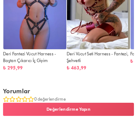
Deri Fantezi Vücut Harness -
Deri Vücut Seti Harness - Fantezi,
Fan
Baştan Çıkarıcı İç Giyim
Şehvetli
₺ 
₺ 295,99
₺ 463,99
Yorumlar
0 değerlendirme
Değerlendirme Yapın